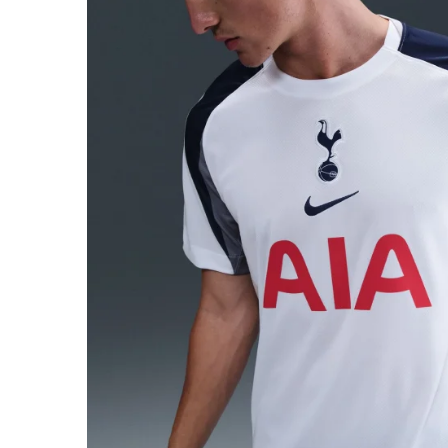
Bluze fotbal copii
Pantaloni lungi fotbal copii
Geci si veste fotbal copii
Imbracaminte fotbal femei
Tricouri fotbal femei
Sorturi fotbal femei
Pantaloni lungi fotbal femei
Echipament portar