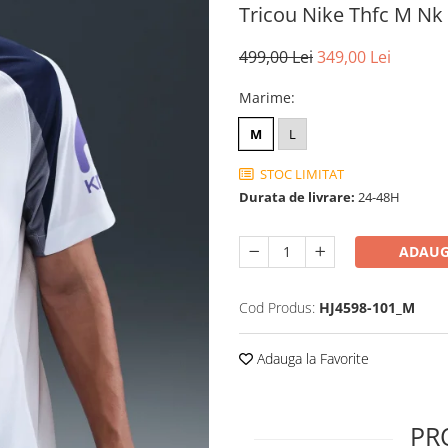
Tricou Nike Thfc M Nk
499,00 Lei
349,00 Lei
Marime
:
M
L
STOC LIMITAT
Durata de livrare:
24-48H
ADAUG
Cod Produs:
HJ4598-101_M
Adauga la Favorite
PR