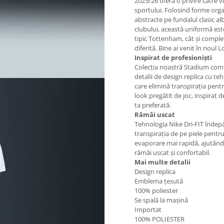
2025/26 oferă o privire către vi
sportului. Folosind forme orga
abstracte pe fundalul clasic alb
clubului, această uniformă est
tipic Tottenham, cât și comple
diferită. Bine ai venit în noul 
Inspirat de profesioniști
Colecția noastră Stadium com
detalii de design replica cu te
care elimină transpirația pent
look pregătit de joc, inspirat 
ta preferată.
Rămâi uscat
Tehnologia Nike Dri-FIT îndep
transpirația de pe piele pentr
evaporare mai rapidă, ajutând
rămâi uscat și confortabil.
Mai multe detalii
Design replica
Emblema țesută
100% poliester
Se spală la mașină
Importat
100% POLIESTER