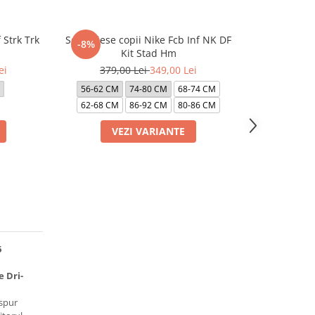
Strk Trk
Set 3 Piese copii Nike Fcb Inf NK DF
Pantaloni p
-8%
-40%
Kit Stad Hm
Nsw
ei
379,00 Lei
349,00 Lei
499,0
56-62 CM
74-80 CM
68-74 CM
128-137 CM
62-68 CM
86-92 CM
80-86 CM
VEZI VARIANTE
VE
6
e Dri-
spur