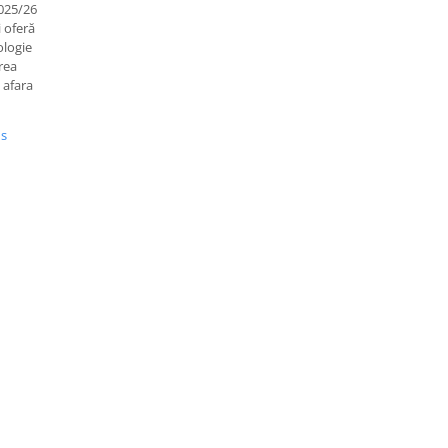
025/26
 oferă
ologie
rea
 afara
us