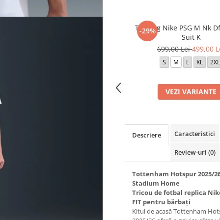
Trening Nike PSG M Nk Df 
-29%
Suit K
699,00 Lei
499,00 L
S
M
L
XL
2XL
VEZI VARIANTE
Caracteristici
Descriere
Review-uri
(0)
Tottenham Hotspur 2025/2
Stadium Home
Tricou de fotbal replica Nik
FIT pentru bărbați
Kitul de acasă Tottenham Hot