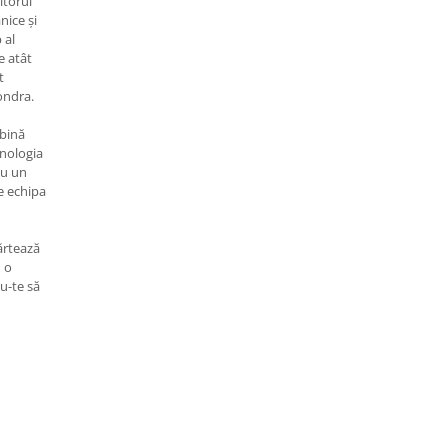
itorul
nice și
 al
e atât
t
Londra.
bină
hnologia
ru un
de echipa
ărtează
u o
u-te să