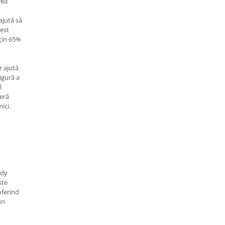
rea
ajută să
cest
uțin 65%
r ajută
igură a
l
feră
ici.
ody
ste
 oferind
un