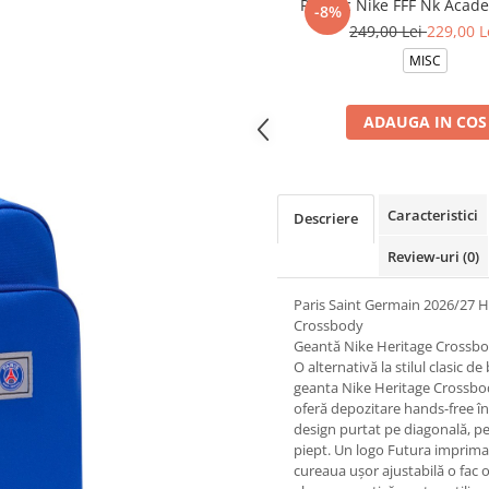
Rucsac Nike FFF Nk Acad
-8%
249,00 Lei
229,00 L
MISC
ADAUGA IN COS
Caracteristici
Descriere
Review-uri
(0)
Paris Saint Germain 2026/27 H
Crossbody
Geantă Nike Heritage Crossb
O alternativă la stilul clasic de
geanta Nike Heritage Crossb
oferă depozitare hands-free î
design purtat pe diagonală, p
piept. Un logo Futura imprimat
cureaua ușor ajustabilă o fac 