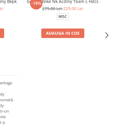
emy Bkpk
Geanta Nike Nk Acdmy Team L Hdcs
Rucsac pe
-18%
-12%
Acad
ei
279,00 Lei
229,00 Lei
169,0
MISC
ADAUGA IN COS
AD
eritage
ody
 borsetă,
ody
ntr-un
este
 și
o