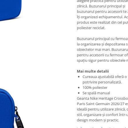
alegere practică pentru utiliza
zilnică. Buzunarul principal și
buzunarul pentru accesorii te 
îți organizezi echipamentul. A
produs este realizat din cel p
poliester reciclat.
Buzunarul principal cu fermoa
la organizarea și depozitarea s
obiectelor mai mari. Buzunaru
pentru accesorii cu fermoar o
spațiu sigur pentru obiectele m
Mai multe detalii
Cureaua ajustabilă oferă o
potrivire personalizată.
100% poliester
Se spală manual
Geanta Nike Heritage Crossb
Paris Saint Germain 2026/27 e
ideală pentru utilizare zilnică,
stil, organizare și confort într-
design modern și practic.