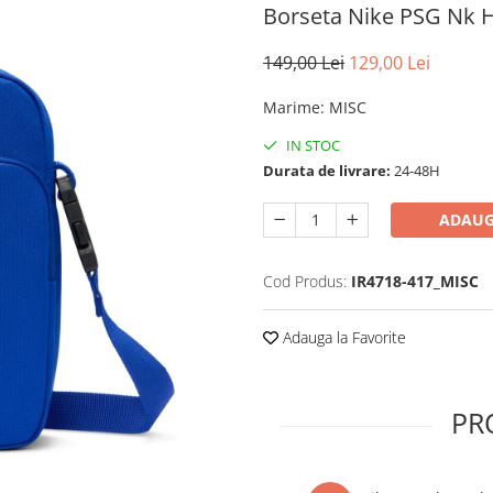
Borseta Nike PSG Nk 
149,00 Lei
129,00 Lei
Marime
:
MISC
IN STOC
Durata de livrare:
24-48H
ADAUG
Cod Produs:
IR4718-417_MISC
Adauga la Favorite
PR