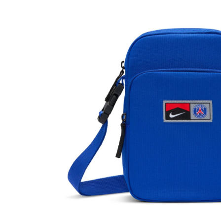
Bluze fotbal copii
Pantaloni lungi fotbal copii
Geci si veste fotbal copii
Imbracaminte fotbal femei
Tricouri fotbal femei
Sorturi fotbal femei
Pantaloni lungi fotbal femei
Echipament portar