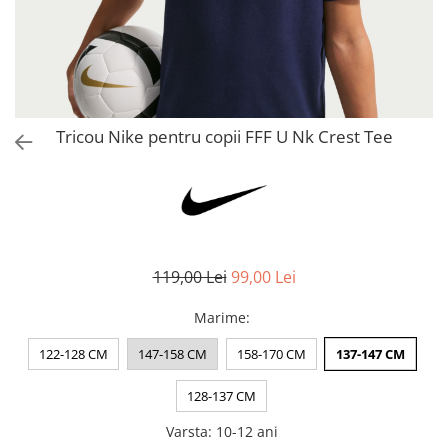
Bluze fotbal copii
Pantaloni lungi fotbal copii
Geci si veste fotbal copii
Imbracaminte fotbal femei
Tricouri fotbal femei
Tricou Nike pentru copii FFF U Nk Crest Tee
Sorturi fotbal femei
Pantaloni lungi fotbal femei
Echipament portar
119,00 Lei
99,00 Lei
Marime
:
122-128 CM
147-158 CM
158-170 CM
137-147 CM
128-137 CM
Varsta
:
10-12 ani