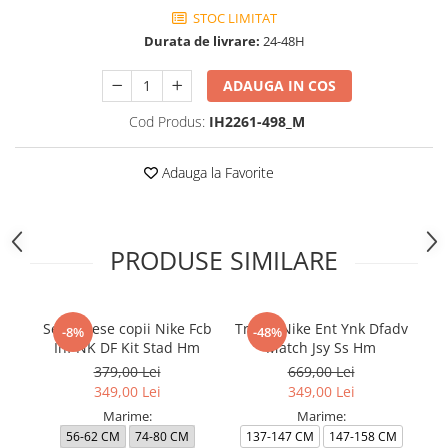
STOC LIMITAT
Durata de livrare:
24-48H
ADAUGA IN COS
Cod Produs:
IH2261-498_M
Adauga la Favorite
PRODUSE SIMILARE
Set 3 Piese copii Nike Fcb
Tricou Nike Ent Ynk Dfadv
Tr
-8%
-48%
Inf NK DF Kit Stad Hm
Match Jsy Ss Hm
379,00 Lei
669,00 Lei
349,00 Lei
349,00 Lei
Marime:
Marime:
56-62 CM
74-80 CM
137-147 CM
147-158 CM
1