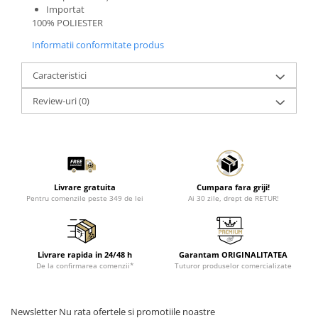
Importat
100% POLIESTER
Informatii conformitate produs
Caracteristici
Review-uri
(0)
Livrare gratuita
Cumpara fara griji!
Pentru comenzile peste 349 de lei
Ai 30 zile, drept de RETUR!
Livrare rapida in 24/48 h
Garantam ORIGINALITATEA
De la confirmarea comenzii*
Tuturor produselor comercializate
Newsletter
Nu rata ofertele si promotiile noastre