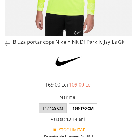
Bluze fotbal copii
Pantaloni lungi fotbal copii
Geci si veste fotbal copii
Imbracaminte fotbal femei
Tricouri fotbal femei
Bluza portar copii Nike Y Nk Df Park Iv Jsy Ls Gk
Sorturi fotbal femei
Pantaloni lungi fotbal femei
Echipament portar
169,00 Lei
109,00 Lei
Marime
:
147-158 CM
158-170 CM
Varsta
:
13-14 ani
STOC LIMITAT
Durata de livrare:
24-48H