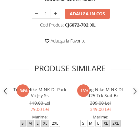
ADAUGA IN COS
Cod Produs:
CJ6072-702_XL
Adauga la Favorite
PRODUSE SIMILARE
Tricou Nike M NK Df Park
Trening Nike M NK Df
-34%
-13%
Vii Jsy Ss
Acd25 Trk Suit Br
Ac
119,00 Lei
399,00 Lei
79,00 Lei
349,00 Lei
Marime:
Marime:
S
M
L
XL
2XL
S
M
L
XL
2XL