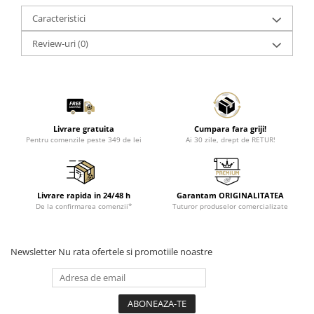
Caracteristici
Review-uri
(0)
Livrare gratuita
Cumpara fara griji!
Pentru comenzile peste 349 de lei
Ai 30 zile, drept de RETUR!
Livrare rapida in 24/48 h
Garantam ORIGINALITATEA
De la confirmarea comenzii*
Tuturor produselor comercializate
Newsletter
Nu rata ofertele si promotiile noastre