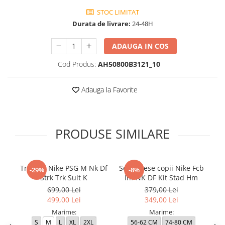
STOC LIMITAT
Durata de livrare:
24-48H
ADAUGA IN COS
Cod Produs:
AH50800B3121_10
Adauga la Favorite
PRODUSE SIMILARE
Trening Nike PSG M Nk Df
Set 3 Piese copii Nike Fcb
P
-29%
-8%
Strk Trk Suit K
Inf NK DF Kit Stad Hm
Ni
699,00 Lei
379,00 Lei
499,00 Lei
349,00 Lei
Marime:
Marime:
S
M
L
XL
2XL
56-62 CM
74-80 CM
1