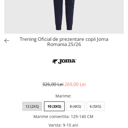
Bluze fotbal copii
Pantaloni lungi fotbal copii
Geci si veste fotbal copii
Imbracaminte fotbal femei
Tricouri fotbal femei
Trening Oficial de prezentare copii Joma
Sorturi fotbal femei
Romania 25/26
Pantaloni lungi fotbal femei
Echipament portar
326,00 Lei
269,00 Lei
Marime
:
12 (2XS)
10 (3XS)
8 (4XS)
6 (5XS)
Marime convertita
:
129-140 CM
Varsta
:
9-10 ani