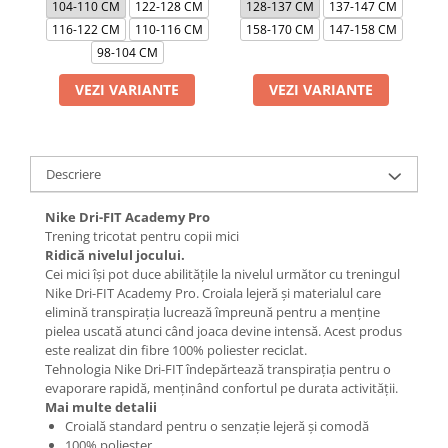
104-110 CM
122-128 CM
128-137 CM
137-147 CM
1
116-122 CM
110-116 CM
158-170 CM
147-158 CM
1
98-104 CM
VEZI VARIANTE
VEZI VARIANTE
Descriere
Nike Dri-FIT Academy Pro
Trening tricotat pentru copii mici
Ridică nivelul jocului.
Cei mici își pot duce abilitățile la nivelul următor cu treningul
Nike Dri-FIT Academy Pro. Croiala lejeră și materialul care
elimină transpirația lucrează împreună pentru a menține
pielea uscată atunci când joaca devine intensă. Acest produs
este realizat din fibre 100% poliester reciclat.
Tehnologia Nike Dri-FIT îndepărtează transpirația pentru o
evaporare rapidă, menținând confortul pe durata activității.
Mai multe detalii
Croială standard pentru o senzație lejeră și comodă
100% poliester