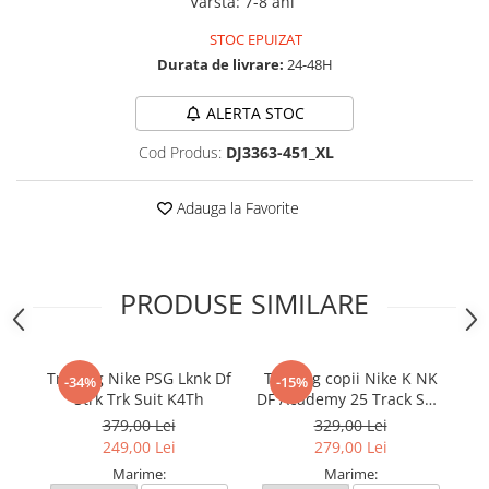
Varsta
:
7-8 ani
STOC EPUIZAT
Durata de livrare:
24-48H
ALERTA STOC
Cod Produs:
DJ3363-451_XL
Adauga la Favorite
PRODUSE SIMILARE
Trening Nike PSG Lknk Df
Trening copii Nike K NK
Tr
-34%
-15%
Strk Trk Suit K4Th
DF Academy 25 Track Suit
K -Pd
379,00 Lei
329,00 Lei
249,00 Lei
279,00 Lei
Marime:
Marime: