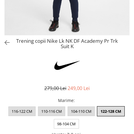
Bluze fotbal copii
Pantaloni lungi fotbal copii
Geci si veste fotbal copii
Imbracaminte fotbal femei
Tricouri fotbal femei
Trening copii Nike Lk NK DF Academy Pr Trk
Sorturi fotbal femei
Suit K
Pantaloni lungi fotbal femei
Echipament portar
279,00 Lei
249,00 Lei
Marime
:
116-122 CM
110-116 CM
104-110 CM
122-128 CM
98-104 CM