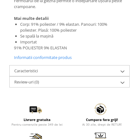
Fermoarul de la gleznă permite o îndepărtare ușoară peste
crampoane.
Mai multe detalii
Corp: 91% poliester / 9% elastan. Panouri: 100%
poliester. Plasă: 100% poliester
Se spală la mașină
Importat
91% POLIESTER 9% ELASTAN
Informatii conformitate produs
Caracteristici
Review-uri
(0)
Livrare gratuita
Cumpara fara griji!
Pentru comenzile peste 349 de lei
Ai 30 zile, drept de RETUR!