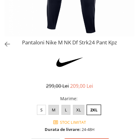
Bluze fotbal copii
Pantaloni lungi fotbal copii
Geci si veste fotbal copii
Imbracaminte fotbal femei
Tricouri fotbal femei
Pantaloni Nike M NK Df Strk24 Pant Kpz
Sorturi fotbal femei
Pantaloni lungi fotbal femei
Echipament portar
299,00 Lei
209,00 Lei
Marime
:
S
M
L
XL
2XL
STOC LIMITAT
Durata de livrare:
24-48H