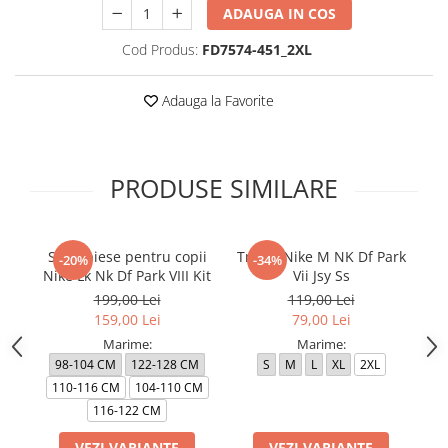
ADAUGA IN COS
Cod Produs:
FD7574-451_2XL
Adauga la Favorite
PRODUSE SIMILARE
Set 3 piese pentru copii
Tricou Nike M NK Df Park
-20%
-34%
Nike Lk Nk Df Park VIII Kit
Vii Jsy Ss
199,00 Lei
119,00 Lei
159,00 Lei
79,00 Lei
Marime:
Marime:
98-104 CM
122-128 CM
S
M
L
XL
2XL
110-116 CM
104-110 CM
116-122 CM
VEZI VARIANTE
VEZI VARIANTE