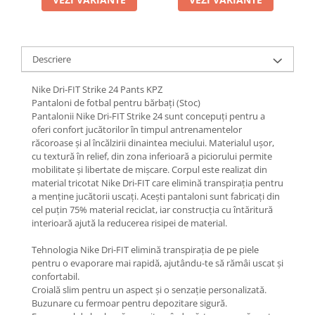
Descriere
Nike Dri-FIT Strike 24 Pants KPZ
Pantaloni de fotbal pentru bărbați (Stoc)
Pantalonii Nike Dri-FIT Strike 24 sunt concepuți pentru a
oferi confort jucătorilor în timpul antrenamentelor
răcoroase și al încălzirii dinaintea meciului. Materialul ușor,
cu textură în relief, din zona inferioară a piciorului permite
mobilitate și libertate de mișcare. Corpul este realizat din
material tricotat Nike Dri-FIT care elimină transpirația pentru
a menține jucătorii uscați. Acești pantaloni sunt fabricați din
cel puțin 75% material reciclat, iar construcția cu întăritură
interioară ajută la reducerea risipei de material.
Tehnologia Nike Dri-FIT elimină transpirația de pe piele
pentru o evaporare mai rapidă, ajutându-te să rămâi uscat și
confortabil.
Croială slim pentru un aspect și o senzație personalizată.
Buzunare cu fermoar pentru depozitare sigură.