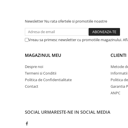
Bluze fotbal copii
Pantaloni lungi fotbal copii
Geci si veste fotbal copii
Newsletter
Nu rata ofertele si promotiile noastre
Imbracaminte fotbal femei
Tricouri fotbal femei
Vreau sa primesc newsletter cu promotiile magazinului. Af
Sorturi fotbal femei
Pantaloni lungi fotbal femei
MAGAZINUL MEU
CLIENTI
Echipament portar
Despre noi
Metode de
Termeni si Conditii
Informatii
Politica de Confidentialitate
Politica d
Contact
Garantia 
ANPC
SOCIAL
URMARESTE-NE IN SOCIAL MEDIA