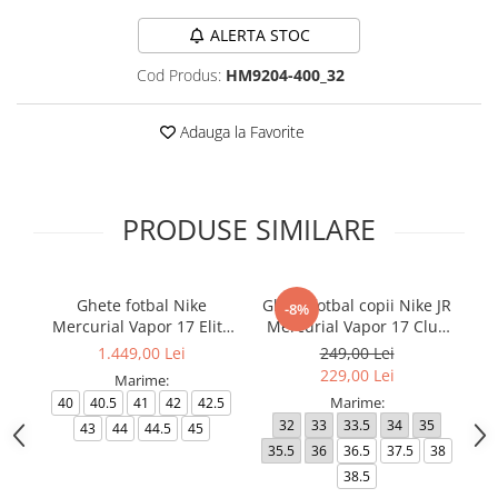
ALERTA STOC
Cod Produs:
HM9204-400_32
Adauga la Favorite
PRODUSE SIMILARE
Ghete fotbal Nike
Ghete fotbal copii Nike JR
-8%
Mercurial Vapor 17 Elite
Mercurial Vapor 17 Club
Me
FG T Se
FG/MG
1.449,00 Lei
249,00 Lei
229,00 Lei
Marime:
Marime:
40
40.5
41
42
42.5
32
33
33.5
34
35
4
43
44
44.5
45
35.5
36
36.5
37.5
38
4
38.5