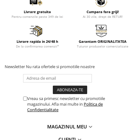
Livrare gratuita
Cumpara fara griji!
Pentru comenzile peste 349 de lei
Ai 30 zile, drept de RETUR!
Livrare rapida in 24/48 h
Garantam ORIGINALITATEA
De la confirmarea comenzii*
Tuturor produselor comercializate
Newsletter
Nu rata ofertele si promotiile noastre
Vreau sa primesc newsletter cu promotiile
magazinului. Afla mai multe in
Politica de
Confidentialitate
MAGAZINUL MEU
CLIENTI