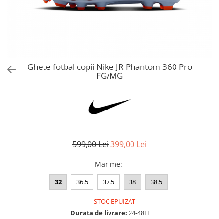
Bluze fotbal copii
Pantaloni lungi fotbal copii
Geci si veste fotbal copii
Imbracaminte fotbal femei
Tricouri fotbal femei
Ghete fotbal copii Nike JR Phantom 360 Pro
Sorturi fotbal femei
FG/MG
Pantaloni lungi fotbal femei
Echipament portar
599,00 Lei
399,00 Lei
Marime
:
32
36.5
37.5
38
38.5
STOC EPUIZAT
Durata de livrare:
24-48H