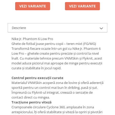
VEZI VARIANTE
VEZI VARIANTE
Descriere
Nike Jr. Phantom 6 Low Pro
Ghete de fotbal joase pentru copii – teren mixt (FG/MG)
Transformă fiecare ocazie într-un gol cu Nike Jr. Phantom 6
Low Pro – ghetele create pentru precizie și control la nivel
înalt. Cu materiale tehnice precum VNMSkin și Flyknit, acest
model aduce piciorul mai aproape de minge pentru execuții
curate și stabilitate în jocul rapid.
Control pentru execuții curate
Materialul VNMSkin acoperă zona de lovire și oferă aderență
sporită pentru un control mai bun în dribling, pasă și șut.
Împreună cu Flyknit-ul integrat, creează o senzație de
contact direct cu mingea.
Tracțiune pentru viteză
Crampoanele circulare Cyclone 360, amplasate în zona
antepiciorului, îți oferă stabilitate și viteză la opriri și pivotări