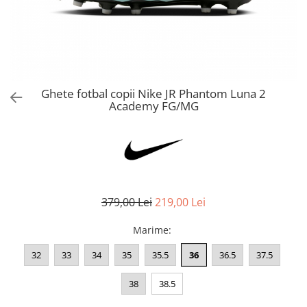
Bluze fotbal copii
Pantaloni lungi fotbal copii
Geci si veste fotbal copii
Imbracaminte fotbal femei
Tricouri fotbal femei
Ghete fotbal copii Nike JR Phantom Luna 2
Sorturi fotbal femei
Academy FG/MG
Pantaloni lungi fotbal femei
Echipament portar
379,00 Lei
219,00 Lei
Marime
:
32
33
34
35
35.5
36
36.5
37.5
38
38.5