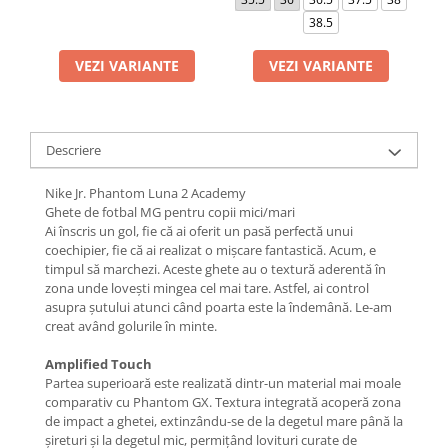
38.5
VEZI VARIANTE
VEZI VARIANTE
Descriere
Nike Jr. Phantom Luna 2 Academy
Ghete de fotbal MG pentru copii mici/mari
Ai înscris un gol, fie că ai oferit un pasă perfectă unui
coechipier, fie că ai realizat o mișcare fantastică. Acum, e
timpul să marchezi. Aceste ghete au o textură aderentă în
zona unde lovești mingea cel mai tare. Astfel, ai control
asupra șutului atunci când poarta este la îndemână. Le-am
creat având golurile în minte.
Amplified Touch
Partea superioară este realizată dintr-un material mai moale
comparativ cu Phantom GX. Textura integrată acoperă zona
de impact a ghetei, extinzându-se de la degetul mare până la
șireturi și la degetul mic, permițând lovituri curate de