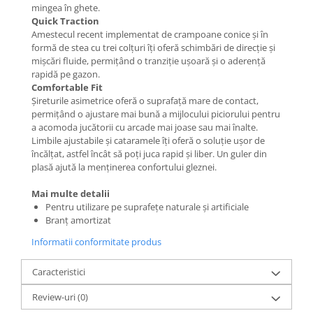
mingea în ghete.
Quick Traction
Amestecul recent implementat de crampoane conice și în
formă de stea cu trei colțuri îți oferă schimbări de direcție și
mișcări fluide, permițând o tranziție ușoară și o aderență
rapidă pe gazon.
Comfortable Fit
Șireturile asimetrice oferă o suprafață mare de contact,
permițând o ajustare mai bună a mijlocului piciorului pentru
a acomoda jucătorii cu arcade mai joase sau mai înalte.
Limbile ajustabile și cataramele îți oferă o soluție ușor de
încălțat, astfel încât să poți juca rapid și liber. Un guler din
plasă ajută la menținerea confortului gleznei.
Mai multe detalii
Pentru utilizare pe suprafețe naturale și artificiale
Branț amortizat
Informatii conformitate produs
Caracteristici
Review-uri
(0)