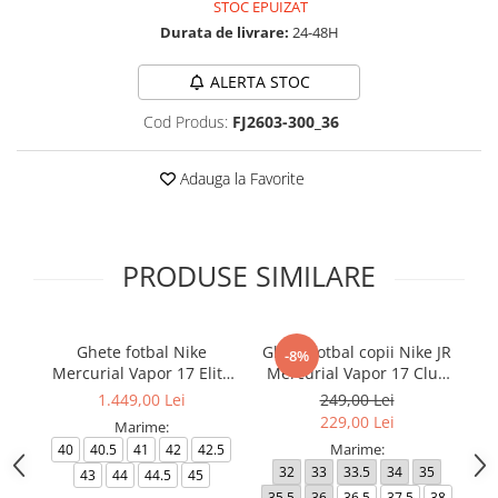
STOC EPUIZAT
Durata de livrare:
24-48H
ALERTA STOC
Cod Produs:
FJ2603-300_36
Adauga la Favorite
PRODUSE SIMILARE
Ghete fotbal Nike
Ghete fotbal copii Nike JR
-8%
Mercurial Vapor 17 Elite
Mercurial Vapor 17 Club
Me
FG T Se
FG/MG
1.449,00 Lei
249,00 Lei
229,00 Lei
Marime:
Marime:
40
40.5
41
42
42.5
32
33
33.5
34
35
4
43
44
44.5
45
35.5
36
36.5
37.5
38
4