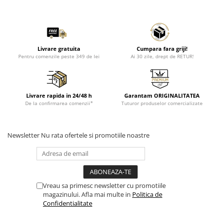
Livrare gratuita
Cumpara fara griji!
Pentru comenzile peste 349 de lei
Ai 30 zile, drept de RETUR!
Livrare rapida in 24/48 h
Garantam ORIGINALITATEA
De la confirmarea comenzii*
Tuturor produselor comercializate
Newsletter
Nu rata ofertele si promotiile noastre
Vreau sa primesc newsletter cu promotiile
magazinului. Afla mai multe in
Politica de
Confidentialitate