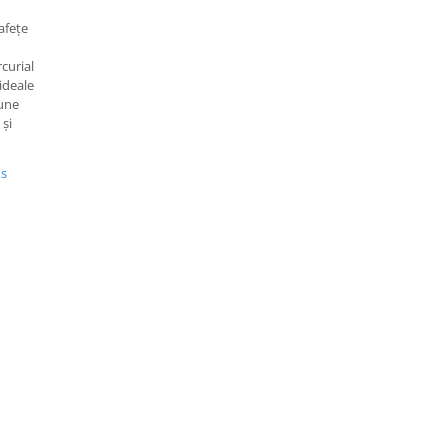
afețe
curial
ideale
iune
 și
us