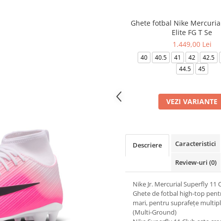
Ghete fotbal Nike Mercuria
Elite FG T Se
1.449,00 Lei
40
40.5
41
42
42.5
44.5
45
VEZI VARIANTE
Caracteristici
Descriere
Review-uri
(0)
Nike Jr. Mercurial Superfly 11 
Ghete de fotbal high-top pent
mari, pentru suprafețe multip
(Multi-Ground)