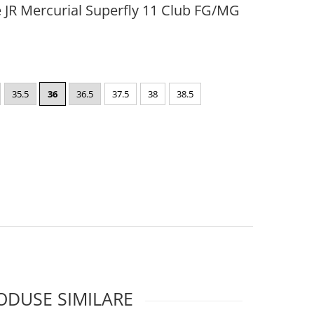
e JR Mercurial Superfly 11 Club FG/MG
35.5
36
36.5
37.5
38
38.5
ODUSE SIMILARE