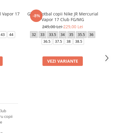
l Vapor 17
Ghete fotbal copii Nike JR Mercurial
Ghete fotbal 
-8%
-27%
Vapor 17 Club FG/MG
249,00 Lei
229,00 Lei
329,0
43
44
32
33
33.5
34
35
35.5
36
40
40.5
36.5
37.5
38
38.5
44
VEZI VARIANTE
VE
Club
ru copii
le