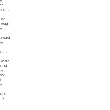
at
ări
tic tip
 iar
lerații
e ritm
erioară
 în
a unor
lasate
orului
 pe
tice.
ă
și
xă și
t în