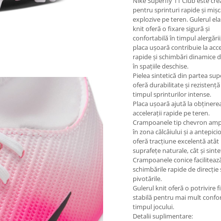
Nike Superfly 11 Club este cre
pentru sprinturi rapide și mișc
explozive pe teren. Gulerul elas
knit oferă o fixare sigură și
confortabilă în timpul alergării,
placa ușoară contribuie la acce
rapide și schimbări dinamice d
în spațiile deschise.
Pielea sintetică din partea sup
oferă durabilitate și rezistență
timpul sprinturilor intense.
Placa ușoară ajută la obținere
accelerații rapide pe teren.
Crampoanele tip chevron amp
în zona călcâiului și a antepici
oferă tracțiune excelentă atât
suprafețe naturale, cât și sinte
Crampoanele conice faciliteaz
schimbările rapide de direcție 
pivotările.
Gulerul knit oferă o potrivire fi
stabilă pentru mai mult confor
timpul jocului.
Detalii suplimentare: