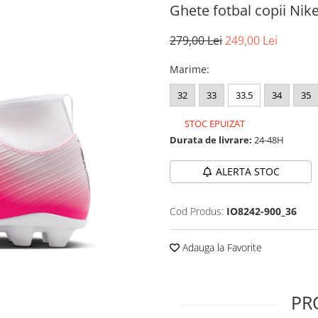
Ghete fotbal copii Nik
279,00 Lei
249,00 Lei
Marime
:
32
33
33.5
34
35
STOC EPUIZAT
Durata de livrare:
24-48H
ALERTA STOC
Cod Produs:
IO8242-900_36
Adauga la Favorite
PR