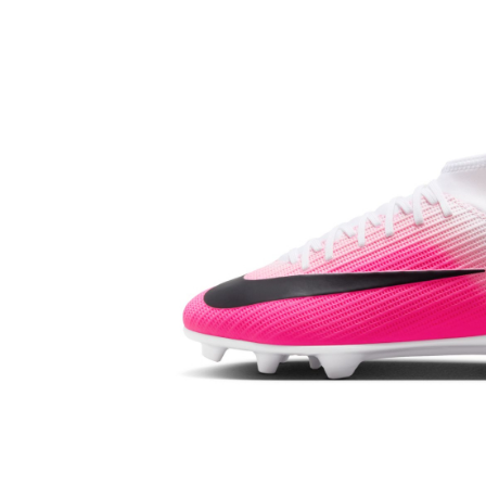
Bluze fotbal copii
Pantaloni lungi fotbal copii
Geci si veste fotbal copii
Imbracaminte fotbal femei
Tricouri fotbal femei
Sorturi fotbal femei
Pantaloni lungi fotbal femei
Echipament portar