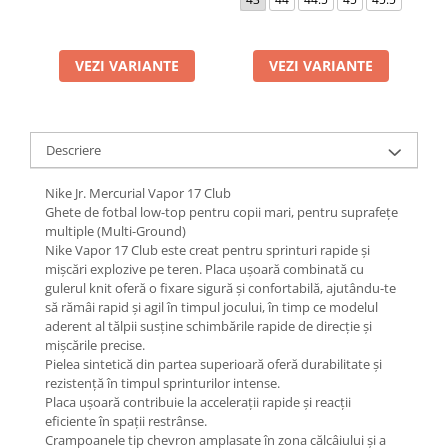
VEZI VARIANTE
VEZI VARIANTE
Descriere
Nike Jr. Mercurial Vapor 17 Club
Ghete de fotbal low-top pentru copii mari, pentru suprafețe
multiple (Multi-Ground)
Nike Vapor 17 Club este creat pentru sprinturi rapide și
mișcări explozive pe teren. Placa ușoară combinată cu
gulerul knit oferă o fixare sigură și confortabilă, ajutându-te
să rămâi rapid și agil în timpul jocului, în timp ce modelul
aderent al tălpii susține schimbările rapide de direcție și
mișcările precise.
Pielea sintetică din partea superioară oferă durabilitate și
rezistență în timpul sprinturilor intense.
Placa ușoară contribuie la accelerații rapide și reacții
eficiente în spații restrânse.
Crampoanele tip chevron amplasate în zona călcâiului și a