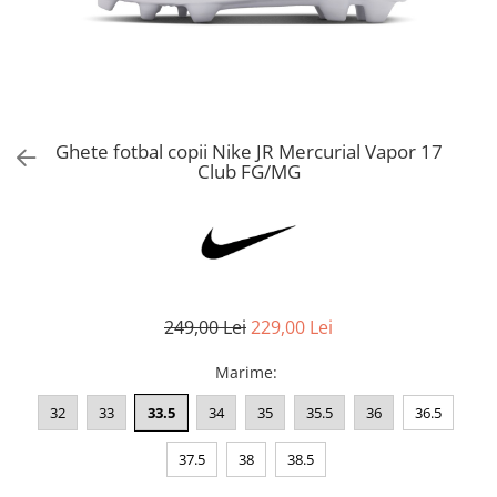
Bluze fotbal copii
Pantaloni lungi fotbal copii
Geci si veste fotbal copii
Imbracaminte fotbal femei
Tricouri fotbal femei
Ghete fotbal copii Nike JR Mercurial Vapor 17
Sorturi fotbal femei
Club FG/MG
Pantaloni lungi fotbal femei
Echipament portar
249,00 Lei
229,00 Lei
Marime
:
32
33
33.5
34
35
35.5
36
36.5
37.5
38
38.5