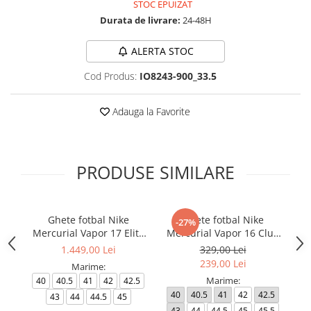
STOC EPUIZAT
Durata de livrare:
24-48H
ALERTA STOC
Cod Produs:
IO8243-900_33.5
Adauga la Favorite
PRODUSE SIMILARE
Ghete fotbal Nike
Ghete fotbal Nike
Gh
-27%
Mercurial Vapor 17 Elite
Mercurial Vapor 16 Club
FG T Se
FG/MG
1.449,00 Lei
329,00 Lei
239,00 Lei
Marime:
Marime:
40
40.5
41
42
42.5
40
40.5
41
42
42.5
43
44
44.5
45
43
44
44.5
45
45.5
35