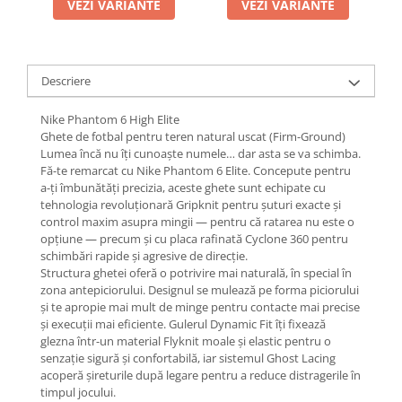
VEZI VARIANTE
VEZI VARIANTE
Descriere
Nike Phantom 6 High Elite
Ghete de fotbal pentru teren natural uscat (Firm-Ground)
Lumea încă nu îți cunoaște numele… dar asta se va schimba.
Fă-te remarcat cu Nike Phantom 6 Elite. Concepute pentru
a-ți îmbunătăți precizia, aceste ghete sunt echipate cu
tehnologia revoluționară Gripknit pentru șuturi exacte și
control maxim asupra mingii — pentru că ratarea nu este o
opțiune — precum și cu placa rafinată Cyclone 360 pentru
schimbări rapide și agresive de direcție.
Structura ghetei oferă o potrivire mai naturală, în special în
zona antepiciorului. Designul se mulează pe forma piciorului
și te apropie mai mult de minge pentru contacte mai precise
și execuții mai eficiente. Gulerul Dynamic Fit îți fixează
glezna într-un material Flyknit moale și elastic pentru o
senzație sigură și confortabilă, iar sistemul Ghost Lacing
acoperă șireturile după legare pentru a reduce distragerile în
timpul jocului.