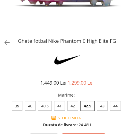
Bluze fotbal copii
Pantaloni lungi fotbal copii
Geci si veste fotbal copii
Imbracaminte fotbal femei
Tricouri fotbal femei
Ghete fotbal Nike Phantom 6 High Elite FG
Sorturi fotbal femei
Pantaloni lungi fotbal femei
Echipament portar
1.449,00 Lei
1.299,00 Lei
Marime
:
39
40
40.5
41
42
42.5
43
44
STOC LIMITAT
Durata de livrare:
24-48H