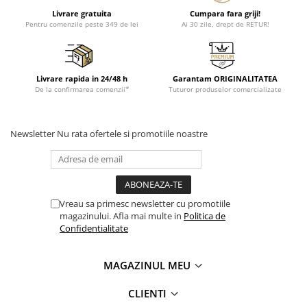
Livrare gratuita
Cumpara fara griji!
Pentru comenzile peste 349 de lei
Ai 30 zile, drept de RETUR!
Livrare rapida in 24/48 h
Garantam ORIGINALITATEA
De la confirmarea comenzii*
Tuturor produselor comercializate
Newsletter
Nu rata ofertele si promotiile noastre
Vreau sa primesc newsletter cu promotiile
magazinului. Afla mai multe in
Politica de
Confidentialitate
MAGAZINUL MEU
CLIENTI