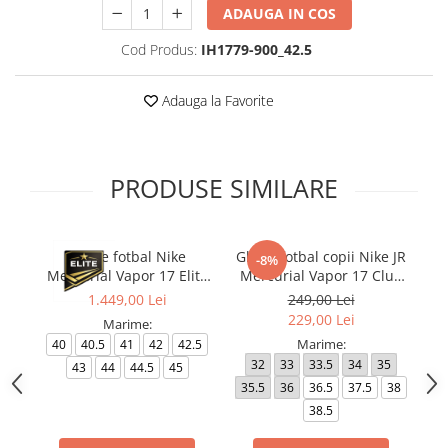
ADAUGA IN COS
Cod Produs:
IH1779-900_42.5
Adauga la Favorite
PRODUSE SIMILARE
Ghete fotbal Nike
Ghete fotbal copii Nike JR
-8%
Mercurial Vapor 17 Elite
Mercurial Vapor 17 Club
Me
FG T Se
FG/MG
1.449,00 Lei
249,00 Lei
229,00 Lei
Marime:
Marime:
40
40.5
41
42
42.5
32
33
33.5
34
35
4
43
44
44.5
45
35.5
36
36.5
37.5
38
4
38.5