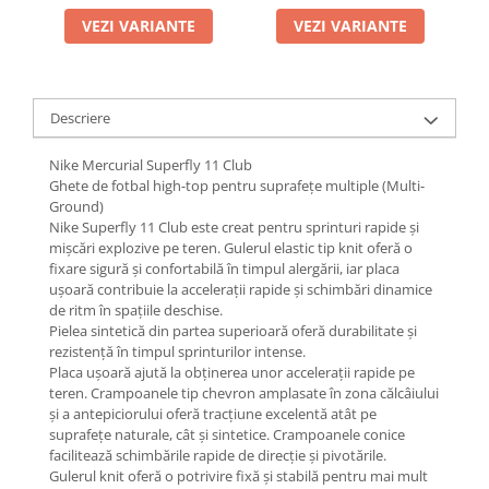
VEZI VARIANTE
VEZI VARIANTE
Descriere
Nike Mercurial Superfly 11 Club
Ghete de fotbal high-top pentru suprafețe multiple (Multi-
Ground)
Nike Superfly 11 Club este creat pentru sprinturi rapide și
mișcări explozive pe teren. Gulerul elastic tip knit oferă o
fixare sigură și confortabilă în timpul alergării, iar placa
ușoară contribuie la accelerații rapide și schimbări dinamice
de ritm în spațiile deschise.
Pielea sintetică din partea superioară oferă durabilitate și
rezistență în timpul sprinturilor intense.
Placa ușoară ajută la obținerea unor accelerații rapide pe
teren. Crampoanele tip chevron amplasate în zona călcâiului
și a antepiciorului oferă tracțiune excelentă atât pe
suprafețe naturale, cât și sintetice. Crampoanele conice
facilitează schimbările rapide de direcție și pivotările.
Gulerul knit oferă o potrivire fixă și stabilă pentru mai mult