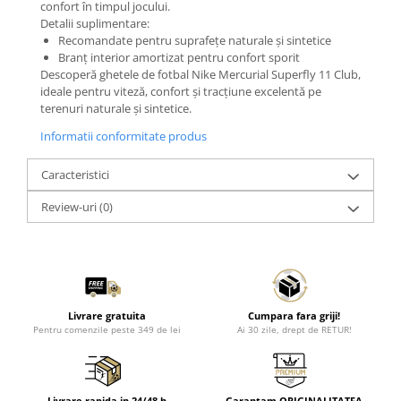
confort în timpul jocului.
Detalii suplimentare:
Recomandate pentru suprafețe naturale și sintetice
Branț interior amortizat pentru confort sporit
Descoperă ghetele de fotbal Nike Mercurial Superfly 11 Club,
ideale pentru viteză, confort și tracțiune excelentă pe
terenuri naturale și sintetice.
Informatii conformitate produs
Caracteristici
Review-uri
(0)
Livrare gratuita
Cumpara fara griji!
Pentru comenzile peste 349 de lei
Ai 30 zile, drept de RETUR!
Livrare rapida in 24/48 h
Garantam ORIGINALITATEA