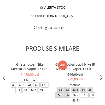
ALERTA STOC
Cod Produs:
IO8240-900_42.5
Adauga la Favorite
PRODUSE SIMILARE
Ghete fotbal Nike
Ghete fotbal copii Nike JR
-8%
Mercurial Vapor 17 Elite
Mercurial Vapor 17 Club
Me
FG T Se
FG/MG
1.449,00 Lei
249,00 Lei
229,00 Lei
Marime:
Marime:
40
40.5
41
42
42.5
32
33
33.5
34
35
4
43
44
44.5
45
35.5
36
36.5
37.5
38
4
38.5