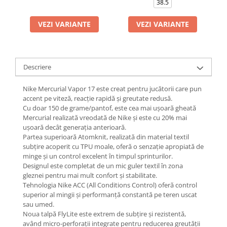
38.5
VEZI VARIANTE
VEZI VARIANTE
Descriere
Nike Mercurial Vapor 17 este creat pentru jucătorii care pun
accent pe viteză, reacție rapidă și greutate redusă.
Cu doar 150 de grame/pantof, este cea mai ușoară gheată
Mercurial realizată vreodată de Nike și este cu 20% mai
ușoară decât generația anterioară.
Partea superioară Atomknit, realizată din material textil
subțire acoperit cu TPU moale, oferă o senzație apropiată de
minge și un control excelent în timpul sprinturilor.
Designul este completat de un mic guler textil în zona
gleznei pentru mai mult confort și stabilitate.
Tehnologia Nike ACC (All Conditions Control) oferă control
superior al mingii și performanță constantă pe teren uscat
sau umed.
Noua talpă FlyLite este extrem de subțire și rezistentă,
având micro-perforații integrate pentru reducerea greutății