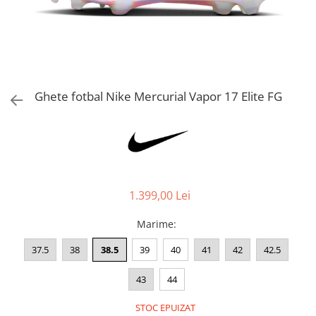
Bluze fotbal copii
Pantaloni lungi fotbal copii
Geci si veste fotbal copii
Imbracaminte fotbal femei
Tricouri fotbal femei
Ghete fotbal Nike Mercurial Vapor 17 Elite FG
Sorturi fotbal femei
Pantaloni lungi fotbal femei
Echipament portar
1.399,00 Lei
Marime
:
37.5
38
38.5
39
40
41
42
42.5
43
44
STOC EPUIZAT