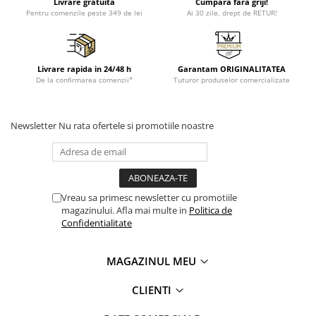
Livrare gratuita
Cumpara fara griji!
Pentru comenzile peste 349 de lei
Ai 30 zile, drept de RETUR!
Livrare rapida in 24/48 h
Garantam ORIGINALITATEA
De la confirmarea comenzii*
Tuturor produselor comercializate
Newsletter
Nu rata ofertele si promotiile noastre
Vreau sa primesc newsletter cu promotiile
magazinului. Afla mai multe in
Politica de
Confidentialitate
MAGAZINUL MEU
CLIENTI