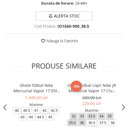
Durata de livrare:
24-48H
ALERTA STOC
Cod Produs:
IO1560-900_38.5
Adauga la Favorite
PRODUSE SIMILARE
Ghete fotbal Nike
Ghete fotbal copii Nike JR
-8%
Mercurial Vapor 17 Elite
Mercurial Vapor 17 Club
Me
FG T Se
FG/MG
1.449,00 Lei
249,00 Lei
229,00 Lei
Marime:
Marime:
40
40.5
41
42
42.5
32
33
33.5
34
35
4
43
44
44.5
45
35.5
36
36.5
37.5
38
4