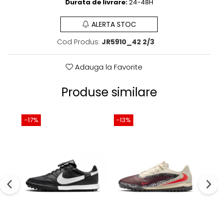
Durata de livrare:
24-48H
ALERTA STOC
Cod Produs:
JR5910_42 2/3
Adauga la Favorite
Produse similare
-17%
-13%
-