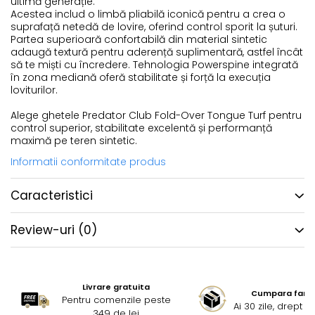
ultimă generație.
Acestea includ o limbă pliabilă iconică pentru a crea o
suprafață netedă de lovire, oferind control sporit la șuturi.
Partea superioară confortabilă din material sintetic
adaugă textură pentru aderență suplimentară, astfel încât
să te miști cu încredere. Tehnologia Powerspine integrată
în zona mediană oferă stabilitate și forță la execuția
loviturilor.
Alege ghetele Predator Club Fold-Over Tongue Turf pentru
control superior, stabilitate excelentă și performanță
maximă pe teren sintetic.
Informatii conformitate produs
Caracteristici
Review-uri
(0)
Livrare gratuita
Cumpara fara g
Pentru comenzile peste
Ai 30 zile, drept 
349 de lei