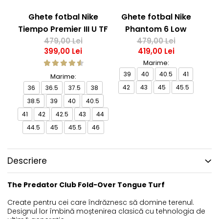
Ghete fotbal Nike
Ghete fotbal Nike
G
Tiempo Premier III U TF
Phantom 6 Low
Me
479,00 Lei
Academy TF NU3
479,00 Lei
399,00 Lei
419,00 Lei
Marime:
39
40
40.5
41
39
Marime:
42
43
45
45.5
36
36.5
37.5
38
38.5
39
40
40.5
41
42
42.5
43
44
44.5
45
45.5
46
Descriere
The Predator Club Fold-Over Tongue Turf
Create pentru cei care îndrăznesc să domine terenul.
Designul lor îmbină moștenirea clasică cu tehnologia de