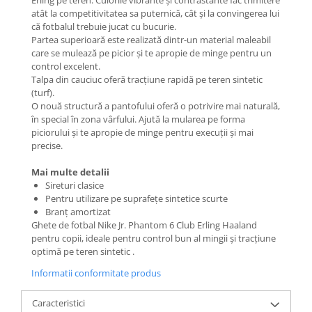
Erling pe teren. Culorile vibrante și contrastante fac trimitere
atât la competitivitatea sa puternică, cât și la convingerea lui
că fotbalul trebuie jucat cu bucurie.
Partea superioară este realizată dintr-un material maleabil
care se mulează pe picior și te apropie de minge pentru un
control excelent.
Talpa din cauciuc oferă tracțiune rapidă pe teren sintetic
(turf).
O nouă structură a pantofului oferă o potrivire mai naturală,
în special în zona vârfului. Ajută la mularea pe forma
piciorului și te apropie de minge pentru execuții și mai
precise.
Mai multe detalii
Sireturi clasice
Pentru utilizare pe suprafețe sintetice scurte
Branț amortizat
Ghete de fotbal Nike Jr. Phantom 6 Club Erling Haaland
pentru copii, ideale pentru control bun al mingii și tracțiune
optimă pe teren sintetic .
Informatii conformitate produs
Caracteristici