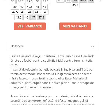
36
36.5
37.5
38
38.5
45.5
39
40
40.5
41
42
42.5
43
44
44.5
45
45.5
46
47
47.5
VEZI VARIANTE
VEZI VARIANTE
Descriere
Erling Haaland Nike Jr. Phantom 6 Low Club "Erling Haaland"
Ghete de fotbal pentru copii (Big Kids) pentru teren sintetic
(turf)
Inspirat de efectul magnetic pe care Erling Haaland îl are pe
teren, acest model Phantom 6 Club îți oferă acces pe teren
fără a face compromisuri la capitolul calitate. Materialul
adaptiv al părții superioare îți aduce piciorul mai aproape de
minge pentru execuții curate.
Această versiune te atrage printr-un design al călcâiului care
seamănă cu un vortex, reflectând efectul magnetic al lui