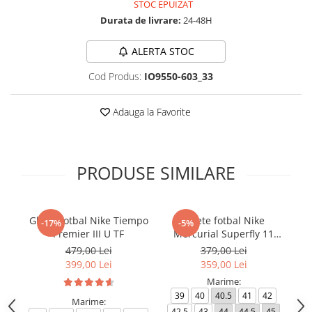
STOC EPUIZAT
Durata de livrare:
24-48H
ALERTA STOC
Cod Produs:
IO9550-603_33
Adauga la Favorite
PRODUSE SIMILARE
Ghete fotbal Nike Tiempo
Ghete fotbal Nike
-17%
-5%
Premier III U TF
Mercurial Superfly 11
Ph
Club TF
479,00 Lei
379,00 Lei
399,00 Lei
359,00 Lei
Marime:
39
40
40.5
41
42
Marime:
42.5
43
44
44.5
45
4