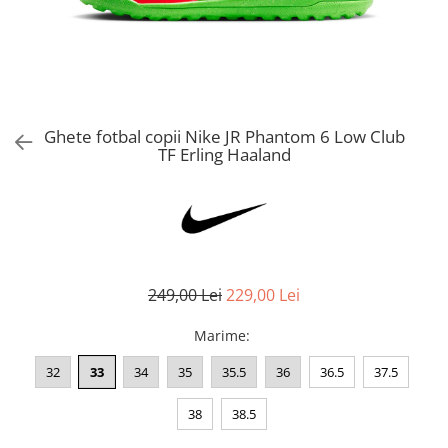
Bluze fotbal copii
Pantaloni lungi fotbal copii
Geci si veste fotbal copii
Imbracaminte fotbal femei
Tricouri fotbal femei
Ghete fotbal copii Nike JR Phantom 6 Low Club
Sorturi fotbal femei
TF Erling Haaland
Pantaloni lungi fotbal femei
Echipament portar
249,00 Lei
229,00 Lei
Marime
:
32
33
34
35
35.5
36
36.5
37.5
38
38.5