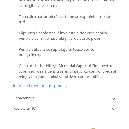
texturate care oferă aderență pentru un control mai bun
al mingii la viteze mari.
Talpa din cauciuc oferă tracțiune pe suprafețele de tip
turf.
Căptușeala confortabilă învelește piciorușele copiilor
pentru o senzație naturală și apropiată de picior.
Pentru utilizare pe suprafețe sintetice scurte
Branț căptușit
Ghete de fotbal Nike Jr. Mercurial Vapor 16 Club pentru
copii mici, ideale pentru teren sintetic, cu control precis al
mingii, tracțiune rapidă și potrivire confortabilă.
Informatii conformitate produs
Caracteristici
Review-uri
(0)