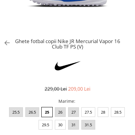
Bluze fotbal copii
Pantaloni lungi fotbal copii
Geci si veste fotbal copii
Imbracaminte fotbal femei
Tricouri fotbal femei
Ghete fotbal copii Nike JR Mercurial Vapor 16
Sorturi fotbal femei
Club TF PS (V)
Pantaloni lungi fotbal femei
Echipament portar
229,00 Lei
209,00 Lei
Marime
:
25.5
26.5
25
26
27
27.5
28
28.5
29.5
30
31
31.5