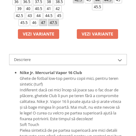
36
36.5
37.5
38
38.5
45.5
39
40
40.5
41
42
42.5
43
44
44.5
45
45.5
46
47
47.5
VEZI VARIANTE
VEZI VARIANTE
Descriere
Nike Jr. Mercurial Vapor 16 Club
Ghete de fotbal low-top pentru copii mici, pentru teren
sintetic (turf)
Indiferent dacă cei mici încep să joace sau o fac doar de
plăcere, ghetele Club îi pun pe teren fără a compromite
calitatea. Nike Jr. Vapor 16 îi poate ajuta să-și arate viteza
și să bage mingea în poartă. Mai mult, nu este nevoie să
le lege! O curea cu velcro pe partea superioară ajută la
fixarea potrivirii. Este timpul să decoleze!
Soft Touch
Pielea sintetică de pe partea superioară are mici detalii