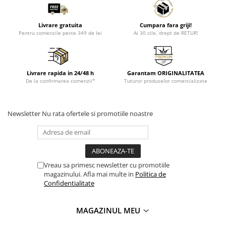
Livrare gratuita
Cumpara fara griji!
Pentru comenzile peste 349 de lei
Ai 30 zile, drept de RETUR!
Livrare rapida in 24/48 h
Garantam ORIGINALITATEA
De la confirmarea comenzii*
Tuturor produselor comercializate
Newsletter
Nu rata ofertele si promotiile noastre
Vreau sa primesc newsletter cu promotiile
magazinului. Afla mai multe in
Politica de
Confidentialitate
MAGAZINUL MEU