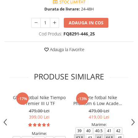
STOC LIMITAT
Durata de livrare:
24-48H
ADAUGA IN COS
Cod Produs:
FQ8291-446_25
Adauga la Favorite
PRODUSE SIMILARE
Ghete fotbal Nike Tiempo
Ghete fotbal Nike
-17%
-13%
Premier III U TF
Phantom 6 Low Academy
TF NU3
479,00 Lei
479,00 Lei
399,00 Lei
419,00 Lei
Marime:
39
40
40.5
41
42
Marime:
42.5
43
44
44.5
45
4