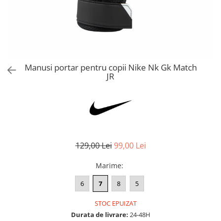
Bluze fotbal copii
Pantaloni lungi fotbal copii
Geci si veste fotbal copii
Imbracaminte fotbal femei
Tricouri fotbal femei
Manusi portar pentru copii Nike Nk Gk Match
Sorturi fotbal femei
JR
Pantaloni lungi fotbal femei
Echipament portar
129,00 Lei
99,00 Lei
Marime
:
6
7
8
5
STOC EPUIZAT
Durata de livrare:
24-48H