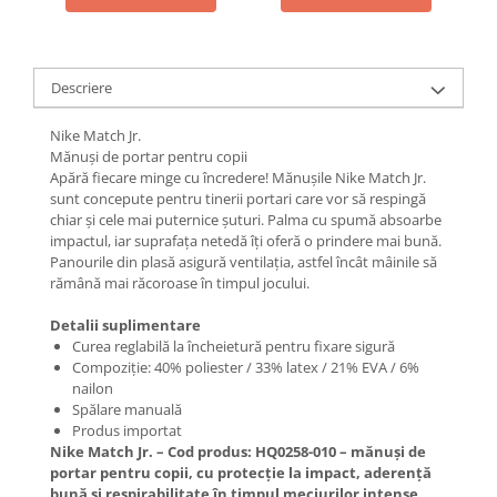
Descriere
Nike Match Jr.
Mănuși de portar pentru copii
Apără fiecare minge cu încredere! Mănușile Nike Match Jr.
sunt concepute pentru tinerii portari care vor să respingă
chiar și cele mai puternice șuturi. Palma cu spumă absoarbe
impactul, iar suprafața netedă îți oferă o prindere mai bună.
Panourile din plasă asigură ventilația, astfel încât mâinile să
rămână mai răcoroase în timpul jocului.
Detalii suplimentare
Curea reglabilă la încheietură pentru fixare sigură
Compoziție: 40% poliester / 33% latex / 21% EVA / 6%
nailon
Spălare manuală
Produs importat
Nike Match Jr. – Cod produs: HQ0258-010 – mănuși de
portar pentru copii, cu protecție la impact, aderență
bună și respirabilitate în timpul meciurilor intense.