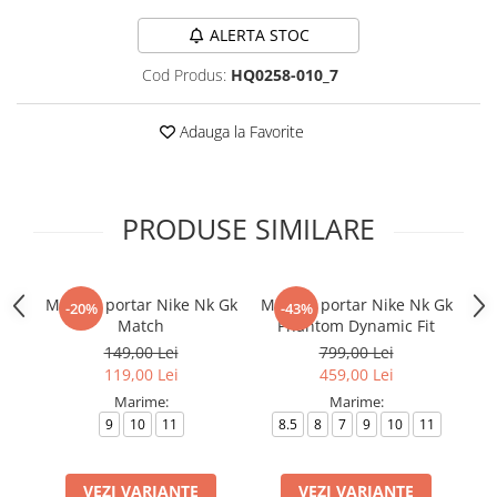
ALERTA STOC
Cod Produs:
HQ0258-010_7
Adauga la Favorite
PRODUSE SIMILARE
Manusi portar Nike Nk Gk
Manusi portar Nike Nk Gk
B
-20%
-43%
Match
Phantom Dynamic Fit
149,00 Lei
799,00 Lei
119,00 Lei
459,00 Lei
Marime:
Marime:
9
10
11
8.5
8
7
9
10
11
VEZI VARIANTE
VEZI VARIANTE