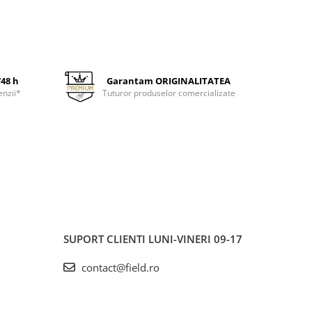
/48 h
Garantam ORIGINALITATEA
enzii*
Tuturor produselor comercializate
SUPORT CLIENTI
LUNI-VINERI 09-17
contact@field.ro