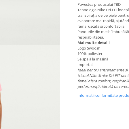
Povestea produsului TBD
Tehnologia Nike Dri-FIT îndep
transpirația de pe piele pentr
evaporare mai rapidă, ajutând
rămâi uscată și confortabilă.
Panourile din mesh îmbunătă
respirabilitatea.
Mai multe detalii
Logo Swoosh
100% poliester
Se spală la mașină
Importat
Ideal pentru antrenamente și 
tricoul Nike Strike Dri-FIT pen
femei oferă confort, respirabili
performanță ridicată pe teren.
Informatii conformitate prod