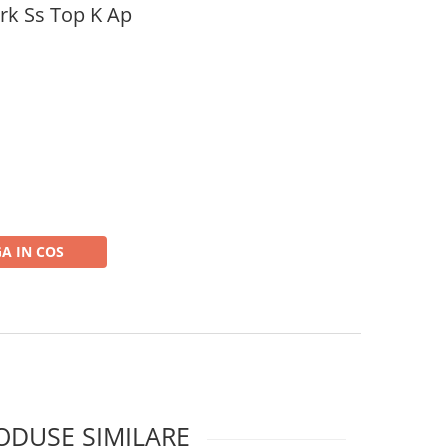
rk Ss Top K Ap
A IN COS
ODUSE SIMILARE