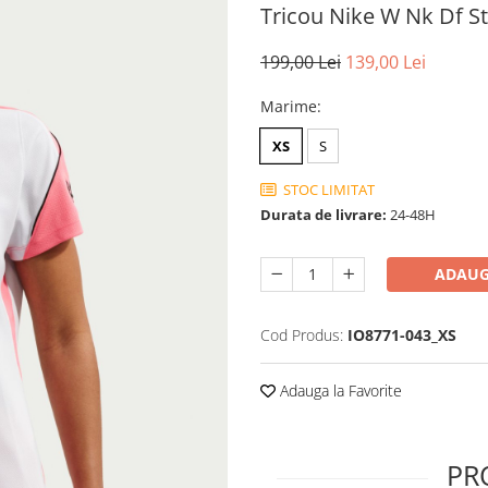
Tricou Nike W Nk Df St
199,00 Lei
139,00 Lei
Marime
:
XS
S
STOC LIMITAT
Durata de livrare:
24-48H
ADAUG
Cod Produs:
IO8771-043_XS
Adauga la Favorite
PR