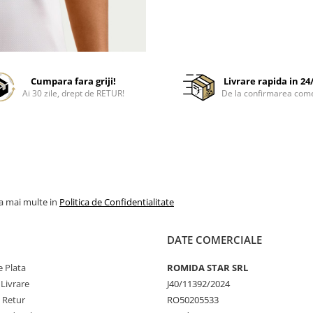
Cumpara fara griji!
Livrare rapida in 24
Ai 30 zile, drept de RETUR!
De la confirmarea com
la mai multe in
Politica de Confidentialitate
DATE COMERCIALE
 Plata
ROMIDA STAR SRL
 Livrare
J40/11392/2024
e Retur
RO50205533