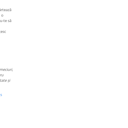
ărtează
u o
u-te să
țesc
meciuri,
tru
tate și
us