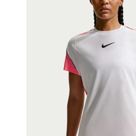
Bluze fotbal copii
Pantaloni lungi fotbal copii
Geci si veste fotbal copii
Imbracaminte fotbal femei
Tricouri fotbal femei
Sorturi fotbal femei
Pantaloni lungi fotbal femei
Echipament portar