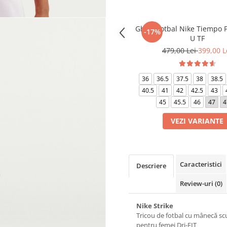
Ghete fotbal Nike Tiempo P
-17%
U TF
479,00 Lei
399,00 L
36
36.5
37.5
38
38.5
40.5
41
42
42.5
43
45
45.5
46
47
4
VEZI VARIANTE
Caracteristici
Descriere
Review-uri
(0)
Nike Strike
Tricou de fotbal cu mânecă sc
pentru femei Dri-FIT