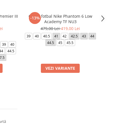
remier III
Ghete fotbal Nike Phantom 6 Low
Ghete fotbal 
-13%
-5%
Academy TF NU3
ei
479,00 Lei
419,00 Lei
379,0
39
40
40.5
41
42
42.5
43
44
39
40
40.5
44.5
45
45.5
44
39
40
44
44.5
7.5
VEZI VARIANTE
VE
urtă