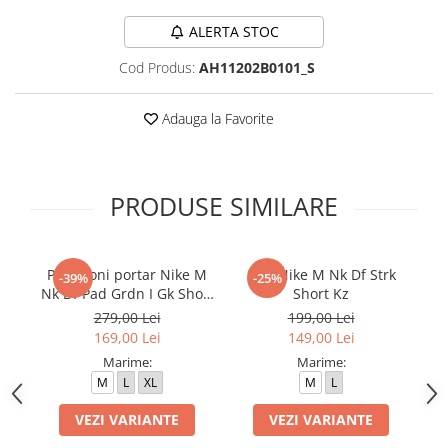
ALERTA STOC
Cod Produs:
AH11202B0101_S
Adauga la Favorite
PRODUSE SIMILARE
Pantaloni portar Nike M
Sort Nike M Nk Df Strk
-39%
-25%
Nk Df Pad Grdn I Gk Short
Short Kz
A
K
279,00 Lei
199,00 Lei
169,00 Lei
149,00 Lei
Marime:
Marime:
M
L
XL
M
L
VEZI VARIANTE
VEZI VARIANTE