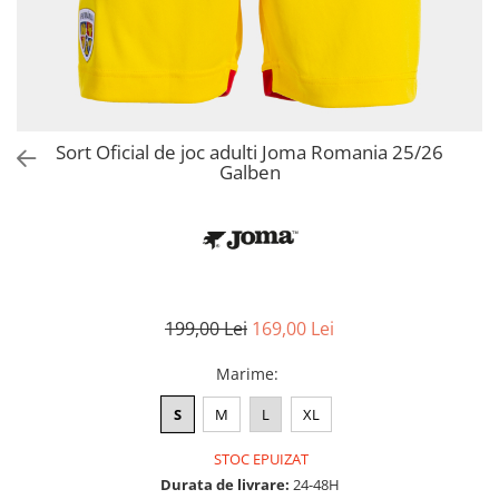
Bluze fotbal copii
Pantaloni lungi fotbal copii
Geci si veste fotbal copii
Imbracaminte fotbal femei
Tricouri fotbal femei
Sort Oficial de joc adulti Joma Romania 25/26
Sorturi fotbal femei
Galben
Pantaloni lungi fotbal femei
Echipament portar
199,00 Lei
169,00 Lei
Marime
:
S
M
L
XL
STOC EPUIZAT
Durata de livrare:
24-48H