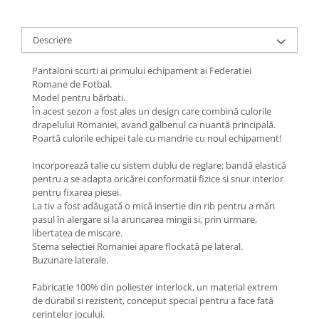
Descriere
Pantaloni scurti ai primului echipament ai Federatiei
Romane de Fotbal.
Model pentru bărbati.
În acest sezon a fost ales un design care combină culorile
drapelului Romaniei, avand galbenul ca nuantă principală.
Poartă culorile echipei tale cu mandrie cu noul echipament!
Incorporează talie cu sistem dublu de reglare: bandă elastică
pentru a se adapta oricărei conformatii fizice si snur interior
pentru fixarea piesei.
La tiv a fost adăugată o mică insertie din rib pentru a mări
pasul în alergare si la aruncarea mingii si, prin urmare,
libertatea de miscare.
Stema selectiei Romaniei apare flockată pe lateral.
Buzunare laterale.
Fabricatie 100% din poliester interlock, un material extrem
de durabil si rezistent, conceput special pentru a face fată
cerintelor jocului.