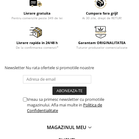
Livrare gratuita
Cumpara fara griji!
Pentru comenzile peste 349 de lei
Ai 30 zile, drept de RETUR!
Livrare rapida in 24/48 h
Garantam ORIGINALITATEA
De la confirmarea comenzii*
Tuturor produselor comercializate
Newsletter
Nu rata ofertele si promotiile noastre
Vreau sa primesc newsletter cu promotiile
magazinului. Afla mai multe in
Politica de
Confidentialitate
MAGAZINUL MEU