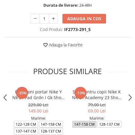
Durata de livrare:
24-48H
ADAUGA IN COS
Cod Produs:
IF2773-291_S
Adauga la Favorite
PRODUSE SIMILARE
Pantaloni portar Nike Y
Sort pentru copii Nike K
So
-35%
-13%
Nk Df Pad Grdn I Gk Short
NK Df Academy 23 Short
K 
K
K Br
229,00 Lei
79,00 Lei
149,00 Lei
69,00 Lei
Marime:
Marime:
122-128 CM
147-158 CM
147-158 CM
128-137 CM
1
137-147 CM
128-137 CM