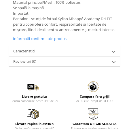
Material principal/Mesh: 100% poliester.
Se spală la mașină
Importat
Pantalonii scurți de fotbal Kylian Mbappé Academy Dri-FIT
pentru copii oferă confort, respirabilitate și libertate de
mișcare, fiind ideali pentru antrenamente și meciuri intense.
Informatii conformitate produs
Caracteristici
Review-uri
(0)
Livrare gratuita
Cumpara fara griji!
Pentru comenzile peste 349 de lei
Ai 30 zile, drept de RETUR!
Livrare rapida in 24/48 h
Garantam ORIGINALITATEA
De la confirmarea comenzii*
Tuturor produselor comercializate