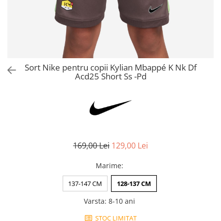
Bluze fotbal copii
Pantaloni lungi fotbal copii
Geci si veste fotbal copii
Imbracaminte fotbal femei
Tricouri fotbal femei
Sort Nike pentru copii Kylian Mbappé K Nk Df
Sorturi fotbal femei
Acd25 Short Ss -Pd
Pantaloni lungi fotbal femei
Echipament portar
169,00 Lei
129,00 Lei
Marime
:
137-147 CM
128-137 CM
Varsta
:
8-10 ani
STOC LIMITAT