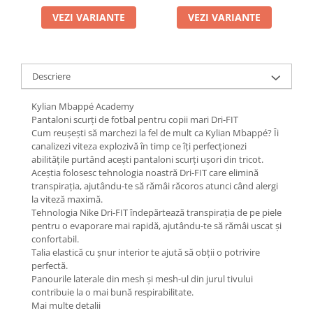
VEZI VARIANTE
VEZI VARIANTE
Descriere
Kylian Mbappé Academy
Pantaloni scurți de fotbal pentru copii mari Dri-FIT
Cum reușești să marchezi la fel de mult ca Kylian Mbappé? Îi
canalizezi viteza explozivă în timp ce îți perfecționezi
abilitățile purtând acești pantaloni scurți ușori din tricot.
Aceștia folosesc tehnologia noastră Dri-FIT care elimină
transpirația, ajutându-te să rămâi răcoros atunci când alergi
la viteză maximă.
Tehnologia Nike Dri-FIT îndepărtează transpirația de pe piele
pentru o evaporare mai rapidă, ajutându-te să rămâi uscat și
confortabil.
Talia elastică cu șnur interior te ajută să obții o potrivire
perfectă.
Panourile laterale din mesh și mesh-ul din jurul tivului
contribuie la o mai bună respirabilitate.
Mai multe detalii