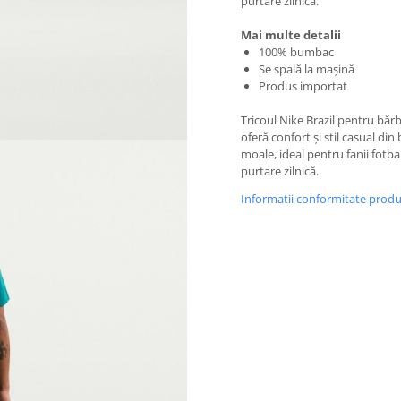
purtare zilnică.
Mai multe detalii
100% bumbac
Se spală la mașină
Produs importat
Tricoul Nike Brazil pentru bărb
oferă confort și stil casual di
moale, ideal pentru fanii fotbal
purtare zilnică.
Informatii conformitate prod