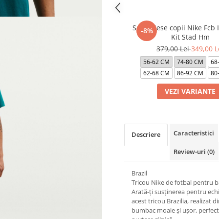
Set 3 Piese copii Nike Fcb 
-8%
Kit Stad Hm
379,00 Lei
349,00 L
56-62 CM
74-80 CM
68
62-68 CM
86-92 CM
80
VEZI VARIANTE
Caracteristici
Descriere
Review-uri
(0)
Brazil
Tricou Nike de fotbal pentru b
Arată-ți susținerea pentru echi
acest tricou Brazilia, realizat d
bumbac moale și ușor, perfec