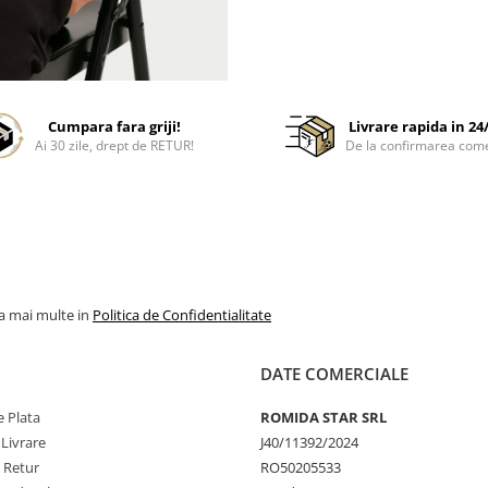
Cumpara fara griji!
Livrare rapida in 24
Ai 30 zile, drept de RETUR!
De la confirmarea com
la mai multe in
Politica de Confidentialitate
DATE COMERCIALE
 Plata
ROMIDA STAR SRL
 Livrare
J40/11392/2024
e Retur
RO50205533