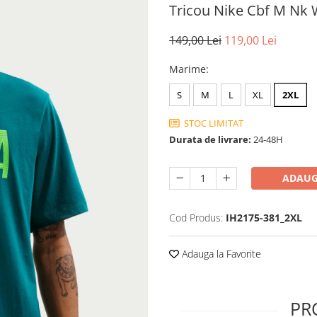
Tricou Nike Cbf M Nk
149,00 Lei
119,00 Lei
Marime
:
S
M
L
XL
2XL
STOC LIMITAT
Durata de livrare:
24-48H
ADAUG
Cod Produs:
IH2175-381_2XL
Adauga la Favorite
PR