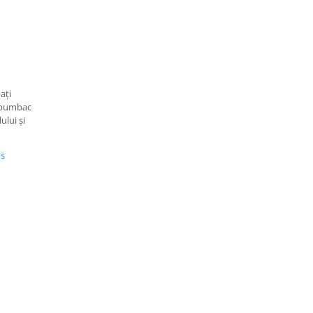
ați
n bumbac
ului și
us