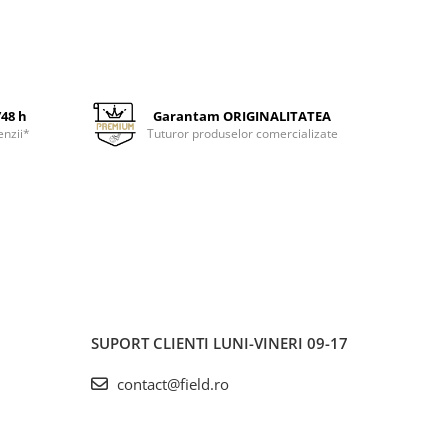
/48 h
Garantam ORIGINALITATEA
enzii*
Tuturor produselor comercializate
SUPORT CLIENTI
LUNI-VINERI 09-17
contact@field.ro