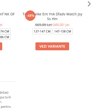
Inf NK DF
Tricou Nike Ent Ynk Dfadv Match Jsy
Tricou Nike E
-48%
-43%
Ss Hm
349,0
ei
669,00 Lei
349,00 Lei
110-11
-74 CM
137-147 CM
147-158 CM
-86 CM
VEZI VARIANTE
VE
ărbați
pa ta în
in
t pentru