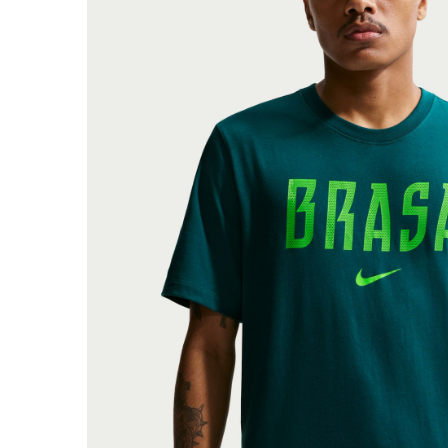
Bluze fotbal copii
Pantaloni lungi fotbal copii
Geci si veste fotbal copii
Imbracaminte fotbal femei
Tricouri fotbal femei
Sorturi fotbal femei
Pantaloni lungi fotbal femei
Echipament portar