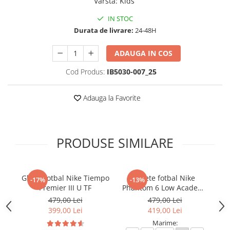
Varsta
:
Kids
IN STOC
Durata de livrare:
24-48H
ADAUGA IN COS
Cod Produs:
IB5030-007_25
Adauga la Favorite
PRODUSE SIMILARE
Ghete fotbal Nike Tiempo
Ghete fotbal Nike
-17%
-13%
Premier III U TF
Phantom 6 Low Academy
TF NU3
479,00 Lei
479,00 Lei
399,00 Lei
419,00 Lei
Marime: