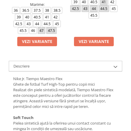
39
40
40.5
41
42
Marime:
42.5
43
44
44.5
45
4
36
36.5
37.5
38
38.5
45.5
39
40
40.5
41
42
42.5
43
44
44.5
45
45.5
46
47
47.5
VEZI VARIANTE
VEZI VARIANTE
Descriere
Nike Jr. Tiempo Maestro Flex
Ghete de fotbal Turf High-Top pentru copii mici
Realizat din piele sintetică modelată, Tiempo Maestro Flex
este conceput pentru a oferi jucătorilor control la fiecare
atingere. Această versiune fără șireturi se încalță ușor,
permițând celor mici să intre rapid pe teren.
Soft Touch
Pielea sintetică ajută la oferirea unui contact constant cu
mingea în condiții de umezeală sau uscăciune.