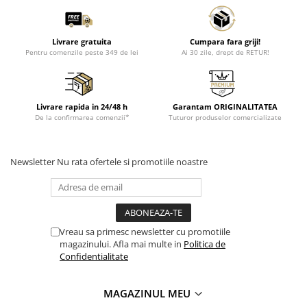
Livrare gratuita
Cumpara fara griji!
Pentru comenzile peste 349 de lei
Ai 30 zile, drept de RETUR!
Livrare rapida in 24/48 h
Garantam ORIGINALITATEA
De la confirmarea comenzii*
Tuturor produselor comercializate
Newsletter
Nu rata ofertele si promotiile noastre
Vreau sa primesc newsletter cu promotiile
magazinului. Afla mai multe in
Politica de
Confidentialitate
MAGAZINUL MEU