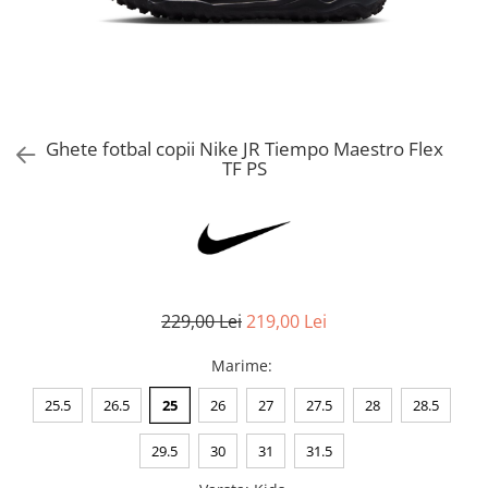
Bluze fotbal copii
Pantaloni lungi fotbal copii
Geci si veste fotbal copii
Imbracaminte fotbal femei
Tricouri fotbal femei
Ghete fotbal copii Nike JR Tiempo Maestro Flex
Sorturi fotbal femei
TF PS
Pantaloni lungi fotbal femei
Echipament portar
229,00 Lei
219,00 Lei
Marime
:
25.5
26.5
25
26
27
27.5
28
28.5
29.5
30
31
31.5