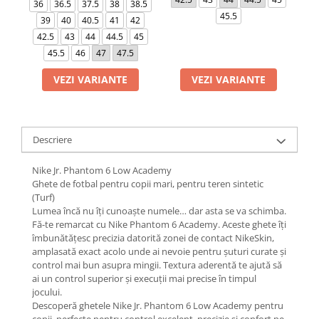
36
36.5
37.5
38
38.5
45.5
39
40
40.5
41
42
42.5
43
44
44.5
45
45.5
46
47
47.5
VEZI VARIANTE
VEZI VARIANTE
Descriere
Nike Jr. Phantom 6 Low Academy
Ghete de fotbal pentru copii mari, pentru teren sintetic
(Turf)
Lumea încă nu îți cunoaște numele… dar asta se va schimba.
Fă-te remarcat cu Nike Phantom 6 Academy. Aceste ghete îți
îmbunătățesc precizia datorită zonei de contact NikeSkin,
amplasată exact acolo unde ai nevoie pentru șuturi curate și
control mai bun asupra mingii. Textura aderentă te ajută să
ai un control superior și execuții mai precise în timpul
jocului.
Descoperă ghetele Nike Jr. Phantom 6 Low Academy pentru