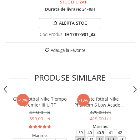
STOC EPUIZAT
Durata de livrare:
24-48H
ALERTA STOC
Cod Produs:
IH1797-901_33
Adauga la Favorite
PRODUSE SIMILARE
Ghete fotbal Nike Tiempo
Ghete fotbal Nike
-17%
-13%
Premier III U TF
Phantom 6 Low Academy
TF NU3
479,00 Lei
479,00 Lei
399,00 Lei
419,00 Lei
Marime:
39
40
40.5
41
42
Marime:
42.5
43
44
44.5
45
4