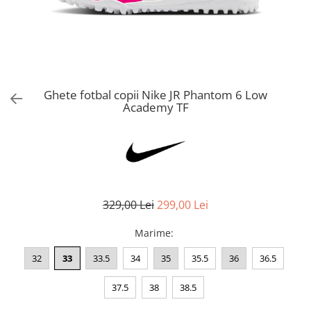
Bluze fotbal copii
Pantaloni lungi fotbal copii
Geci si veste fotbal copii
Imbracaminte fotbal femei
Tricouri fotbal femei
Ghete fotbal copii Nike JR Phantom 6 Low
Sorturi fotbal femei
Academy TF
Pantaloni lungi fotbal femei
Echipament portar
329,00 Lei
299,00 Lei
Marime
:
32
33
33.5
34
35
35.5
36
36.5
37.5
38
38.5