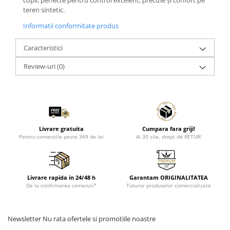
copii, perfecte pentru control excelent, precizie și confort pe
teren sintetic.
Informatii conformitate produs
Caracteristici
Review-uri
(0)
Livrare gratuita
Cumpara fara griji!
Pentru comenzile peste 349 de lei
Ai 30 zile, drept de RETUR!
Livrare rapida in 24/48 h
Garantam ORIGINALITATEA
De la confirmarea comenzii*
Tuturor produselor comercializate
Newsletter
Nu rata ofertele si promotiile noastre