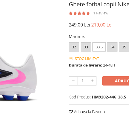
Ghete fotbal copii Ni
1 Review
249,00 Lei
219,00 Lei
Marime
:
32
33
33.5
34
35
STOC LIMITAT
Durata de livrare:
24-48H
ADAUG
Cod Produs:
HM9202-446_38.5
Adauga la Favorite