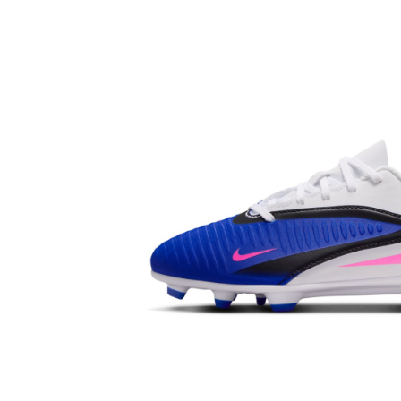
Bluze fotbal copii
Pantaloni lungi fotbal copii
Geci si veste fotbal copii
Imbracaminte fotbal femei
Tricouri fotbal femei
Sorturi fotbal femei
Pantaloni lungi fotbal femei
Echipament portar