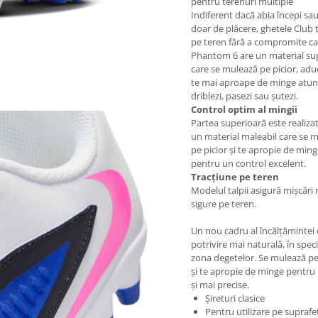
pentru terenuri multiple
Indiferent dacă abia începi sau
doar de plăcere, ghetele Club 
pe teren fără a compromite cal
Phantom 6 are un material su
care se mulează pe picior, ad
te mai aproape de minge atun
driblezi, pasezi sau șutezi.
Control optim al mingii
Partea superioară este realizat
un material maleabil care se 
pe picior și te apropie de min
pentru un control excelent.
Tracțiune pe teren
Modelul talpii asigură mișcări 
sigure pe teren.
Un nou cadru al încălțămintei 
potrivire mai naturală, în speci
zona degetelor. Se mulează pe
și te apropie de minge pentru 
și mai precise.
Șireturi clasice
Pentru utilizare pe suprafe