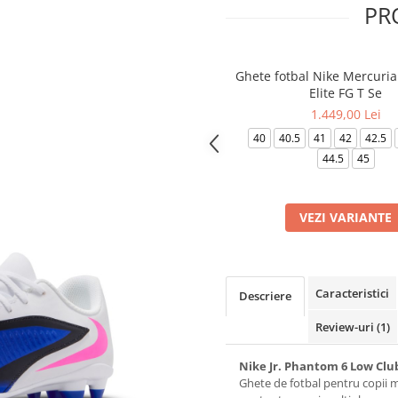
PR
Ghete fotbal Nike Mercuria
Elite FG T Se
1.449,00 Lei
40
40.5
41
42
42.5
44.5
45
VEZI VARIANTE
Caracteristici
Descriere
Review-uri
(1)
Nike Jr. Phantom 6 Low Clu
Ghete de fotbal pentru copii m