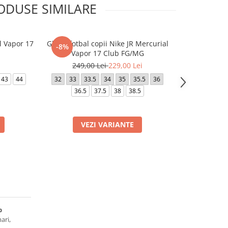
ODUSE SIMILARE
l Vapor 17
Ghete fotbal copii Nike JR Mercurial
Ghete fotbal 
-8%
-27%
Vapor 17 Club FG/MG
249,00 Lei
229,00 Lei
329,0
43
44
32
33
33.5
34
35
35.5
36
40
40.5
36.5
37.5
38
38.5
44
VEZI VARIANTE
VE
b
ari,