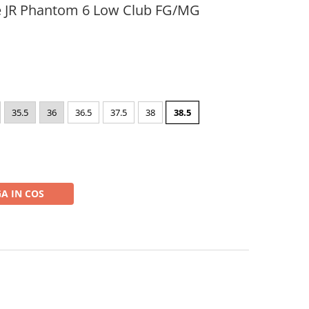
ke JR Phantom 6 Low Club FG/MG
35.5
36
36.5
37.5
38
38.5
A IN COS