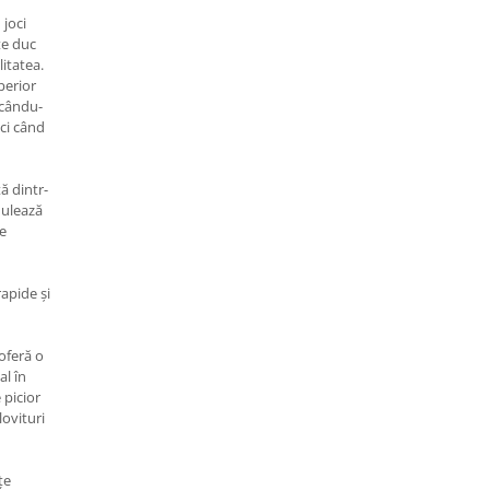
 joci
te duc
itatea.
perior
ucându-
ci când
ă dintr-
mulează
ge
rapide și
oferă o
al în
 picior
lovituri
țe