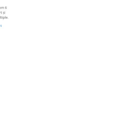
tom 6
t și
tiple.
us