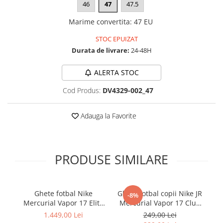
46
47
47.5
Marime convertita
:
47 EU
STOC EPUIZAT
Durata de livrare:
24-48H
ALERTA STOC
Cod Produs:
DV4329-002_47
Adauga la Favorite
PRODUSE SIMILARE
Ghete fotbal Nike
Ghete fotbal copii Nike JR
-8%
Mercurial Vapor 17 Elite
Mercurial Vapor 17 Club
Me
FG T Se
FG/MG
1.449,00 Lei
249,00 Lei