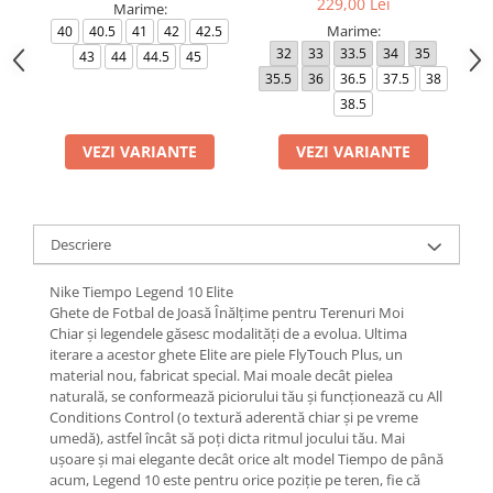
229,00 Lei
Marime:
Marime:
40
40.5
41
42
42.5
32
33
33.5
34
35
4
43
44
44.5
45
35.5
36
36.5
37.5
38
4
38.5
VEZI VARIANTE
VEZI VARIANTE
Descriere
Nike Tiempo Legend 10 Elite
Ghete de Fotbal de Joasă Înălțime pentru Terenuri Moi
Chiar și legendele găsesc modalități de a evolua. Ultima
iterare a acestor ghete Elite are piele FlyTouch Plus, un
material nou, fabricat special. Mai moale decât pielea
naturală, se conformează piciorului tău și funcționează cu All
Conditions Control (o textură aderentă chiar și pe vreme
umedă), astfel încât să poți dicta ritmul jocului tău. Mai
ușoare și mai elegante decât orice alt model Tiempo de până
acum, Legend 10 este pentru orice poziție pe teren, fie că