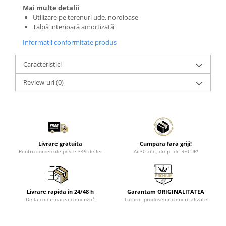
Mai multe detalii
Utilizare pe terenuri ude, noroioase
Talpă interioară amortizată
Informatii conformitate produs
Caracteristici
Review-uri
(0)
Livrare gratuita
Cumpara fara griji!
Pentru comenzile peste 349 de lei
Ai 30 zile, drept de RETUR!
Livrare rapida in 24/48 h
Garantam ORIGINALITATEA
De la confirmarea comenzii*
Tuturor produselor comercializate