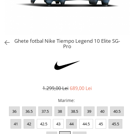
Bluze fotbal copii
Pantaloni lungi fotbal copii
Geci si veste fotbal copii
Imbracaminte fotbal femei
Tricouri fotbal femei
Ghete fotbal Nike Tiempo Legend 10 Elite SG-
Sorturi fotbal femei
Pro
Pantaloni lungi fotbal femei
Echipament portar
1.299,00 Lei
689,00 Lei
Marime
:
36
36.5
37.5
38
38.5
39
40
40.5
41
42
42.5
43
44
44.5
45
45.5