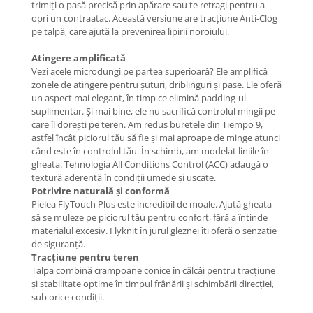
trimiți o pasă precisă prin apărare sau te retragi pentru a
opri un contraatac. Această versiune are tracțiune Anti-Clog
pe talpă, care ajută la prevenirea lipirii noroiului.
Atingere amplificată
Vezi acele microdungi pe partea superioară? Ele amplifică
zonele de atingere pentru șuturi, driblinguri și pase. Ele oferă
un aspect mai elegant, în timp ce elimină padding-ul
suplimentar. Și mai bine, ele nu sacrifică controlul mingii pe
care îl dorești pe teren. Am redus buretele din Tiempo 9,
astfel încât piciorul tău să fie și mai aproape de minge atunci
când este în controlul tău. În schimb, am modelat liniile în
gheata. Tehnologia All Conditions Control (ACC) adaugă o
textură aderentă în condiții umede și uscate.
Potrivire naturală și conformă
Pielea FlyTouch Plus este incredibil de moale. Ajută gheata
să se muleze pe piciorul tău pentru confort, fără a întinde
materialul excesiv. Flyknit în jurul gleznei îți oferă o senzație
de siguranță.
Tracțiune pentru teren
Talpa combină crampoane conice în călcâi pentru tracțiune
și stabilitate optime în timpul frânării și schimbării direcției,
sub orice condiții.