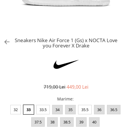
Bluze fotbal copii
Pantaloni lungi fotbal copii
Geci si veste fotbal copii
Imbracaminte fotbal femei
Tricouri fotbal femei
Sneakers Nike Air Force 1 (Gs) x NOCTA Love
Sorturi fotbal femei
you Forever X Drake
Pantaloni lungi fotbal femei
Echipament portar
719,00 Lei
449,00 Lei
Marime
:
32
33
33.5
34
35
35.5
36
36.5
37.5
38
38.5
39
40