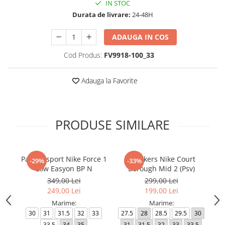
IN STOC
Durata de livrare:
24-48H
ADAUGA IN COS
Cod Produs:
FV9918-100_33
Adauga la Favorite
PRODUSE SIMILARE
Pantofi sport Nike Force 1
Sneakers Nike Court
Sn
-29%
-33%
Low Easyon BP N
Borough Mid 2 (Psv)
349,00 Lei
299,00 Lei
249,00 Lei
199,00 Lei
Marime:
Marime:
30
31
31.5
32
33
27.5
28
28.5
29.5
30
35
33.5
34
35
31
31.5
32
33
33.5