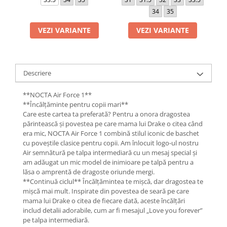
34
35
VEZI VARIANTE
VEZI VARIANTE
Descriere
**NOCTA Air Force 1**
**Încălțăminte pentru copii mari**
Care este cartea ta preferată? Pentru a onora dragostea
părintească și povestea pe care mama lui Drake o citea când
era mic, NOCTA Air Force 1 combină stilul iconic de baschet
cu poveștile clasice pentru copii. Am înlocuit logo-ul nostru
Air semnătură pe talpa intermediară cu un mesaj special și
am adăugat un mic model de inimioare pe talpă pentru a
lăsa o amprentă de dragoste oriunde mergi.
**Continuă ciclul** Încălțămintea te mișcă, dar dragostea te
mișcă mai mult. Inspirate din povestea de seară pe care
mama lui Drake o citea de fiecare dată, aceste încălțări
includ detalii adorabile, cum ar fi mesajul „Love you forever”
pe talpa intermediară.