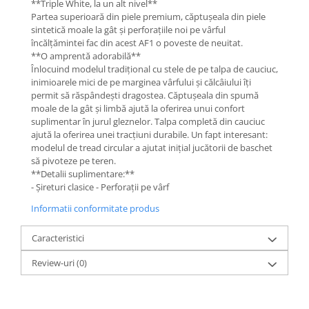
**Triple White, la un alt nivel**
Partea superioară din piele premium, căptușeala din piele
sintetică moale la gât și perforațiile noi pe vârful
încălțămintei fac din acest AF1 o poveste de neuitat.
**O amprentă adorabilă**
Înlocuind modelul tradițional cu stele de pe talpa de cauciuc,
inimioarele mici de pe marginea vârfului și călcâiului îți
permit să răspândești dragostea. Căptușeala din spumă
moale de la gât și limbă ajută la oferirea unui confort
suplimentar în jurul gleznelor. Talpa completă din cauciuc
ajută la oferirea unei tracțiuni durabile. Un fapt interesant:
modelul de tread circular a ajutat inițial jucătorii de baschet
să pivoteze pe teren.
**Detalii suplimentare:**
- Șireturi clasice - Perforații pe vârf
Informatii conformitate produs
Caracteristici
Review-uri
(0)