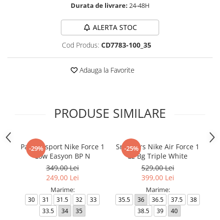
Durata de livrare:
24-48H
ALERTA STOC
Cod Produs:
CD7783-100_35
Adauga la Favorite
PRODUSE SIMILARE
Pantofi sport Nike Force 1
Sneakers Nike Air Force 1
Sn
-29%
-25%
Low Easyon BP N
LE Bg Triple White
(
349,00 Lei
529,00 Lei
249,00 Lei
399,00 Lei
Marime:
Marime:
30
31
31.5
32
33
35.5
36
36.5
37.5
38
33.5
34
35
38.5
39
40
35