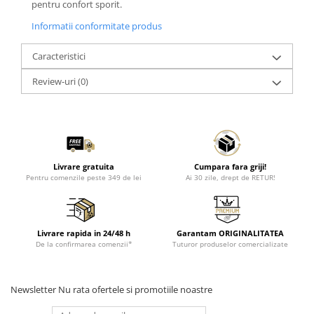
pentru confort sporit.
Informatii conformitate produs
Caracteristici
Review-uri
(0)
Livrare gratuita
Cumpara fara griji!
Pentru comenzile peste 349 de lei
Ai 30 zile, drept de RETUR!
Livrare rapida in 24/48 h
Garantam ORIGINALITATEA
De la confirmarea comenzii*
Tuturor produselor comercializate
Newsletter
Nu rata ofertele si promotiile noastre