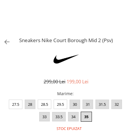
Bluze fotbal copii
Pantaloni lungi fotbal copii
Geci si veste fotbal copii
Imbracaminte fotbal femei
Tricouri fotbal femei
Sneakers Nike Court Borough Mid 2 (Psv)
Sorturi fotbal femei
Pantaloni lungi fotbal femei
Echipament portar
299,00 Lei
199,00 Lei
Marime
:
27.5
28
28.5
29.5
30
31
31.5
32
33
33.5
34
35
STOC EPUIZAT