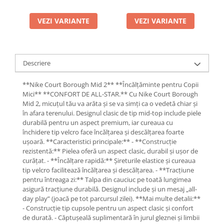
VEZI VARIANTE
VEZI VARIANTE
Descriere
**Nike Court Borough Mid 2** **Încălțăminte pentru Copii
Mici** **CONFORT DE ALL-STAR.** Cu Nike Court Borough
Mid 2, micuțul tău va arăta și se va simți ca o vedetă chiar și
în afara terenului. Designul clasic de tip mid-top include piele
durabilă pentru un aspect premium, iar cureaua cu
închidere tip velcro face încălțarea și descălțarea foarte
ușoară. **Caracteristici principale:** - **Construcție
rezistentă:** Pielea oferă un aspect clasic, durabil și ușor de
curățat. - **Încălțare rapidă:** Șireturile elastice și cureaua
tip velcro facilitează încălțarea și descălțarea. - **Tracțiune
pentru întreaga zi:** Talpa din cauciuc pe toată lungimea
asigură tracțiune durabilă. Designul include și un mesaj „all-
day play” (joacă pe tot parcursul zilei). **Mai multe detalii:**
- Construcție tip cupsole pentru un aspect clasic și confort
de durată. - Căptușeală suplimentară în jurul gleznei și limbii