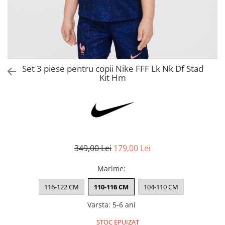
Bluze fotbal copii
Pantaloni lungi fotbal copii
Geci si veste fotbal copii
Imbracaminte fotbal femei
Tricouri fotbal femei
Set 3 piese pentru copii Nike FFF Lk Nk Df Stad
Sorturi fotbal femei
Kit Hm
Pantaloni lungi fotbal femei
Echipament portar
349,00 Lei
179,00 Lei
Marime
:
116-122 CM
110-116 CM
104-110 CM
Varsta
:
5-6 ani
STOC EPUIZAT