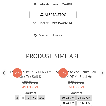
Durata de livrare:
24-48H
ALERTA STOC
Cod Produs:
FZ9235-492_M
Adauga la Favorite
PRODUSE SIMILARE
Trening Nike PSG M Nk Df
Set 3 Piese copii Nike Fcb
Tr
-29%
-8%
Strk Trk Suit K
Inf NK DF Kit Stad Hm
699,00 Lei
379,00 Lei
499,00 Lei
349,00 Lei
Marime:
Marime:
S
M
L
XL
2XL
56-62 CM
74-80 CM
1
68-74 CM
62-68 CM