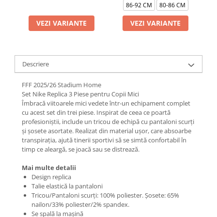
86-92 CM
80-86 CM
VEZI VARIANTE
VEZI VARIANTE
Descriere
FFF 2025/26 Stadium Home
Set Nike Replica 3 Piese pentru Copii Mici
Îmbracă viitoarele mici vedete într-un echipament complet
cu acest set din trei piese. Inspirat de ceea ce poartă
profesioniștii, include un tricou de echipă cu pantaloni scurți
și șosete asortate. Realizat din material ușor, care absoarbe
transpirația, ajută tinerii sportivi să se simtă confortabil în
timp ce aleargă, se joacă sau se distrează.
Mai multe detalii
Design replica
Talie elastică la pantaloni
Tricou/Pantaloni scurți: 100% poliester. Șosete: 65%
nailon/33% poliester/2% spandex.
Se spală la mașină