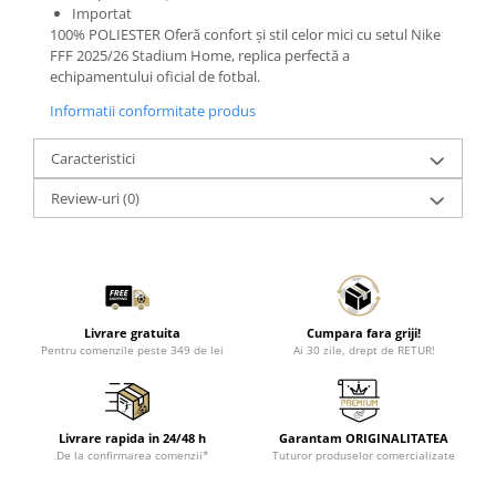
Importat
100% POLIESTER Oferă confort și stil celor mici cu setul Nike
FFF 2025/26 Stadium Home, replica perfectă a
echipamentului oficial de fotbal.
Informatii conformitate produs
Caracteristici
Review-uri
(0)
Livrare gratuita
Cumpara fara griji!
Pentru comenzile peste 349 de lei
Ai 30 zile, drept de RETUR!
Livrare rapida in 24/48 h
Garantam ORIGINALITATEA
De la confirmarea comenzii*
Tuturor produselor comercializate