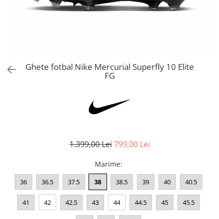
Bluze fotbal copii
Pantaloni lungi fotbal copii
Geci si veste fotbal copii
Imbracaminte fotbal femei
Tricouri fotbal femei
Ghete fotbal Nike Mercurial Superfly 10 Elite
Sorturi fotbal femei
FG
Pantaloni lungi fotbal femei
Echipament portar
1.399,00 Lei
799,00 Lei
Marime
:
36
36.5
37.5
38
38.5
39
40
40.5
41
42
42.5
43
44
44.5
45
45.5