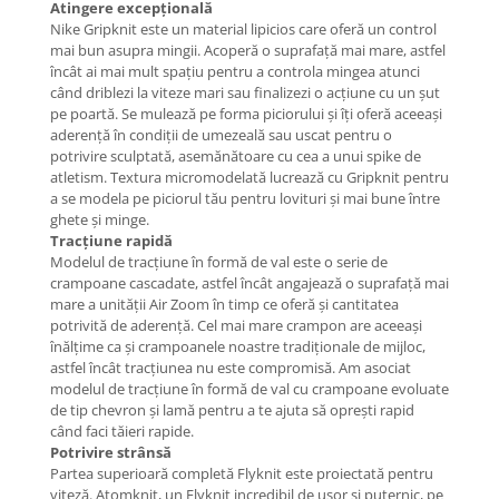
Atingere excepțională
Nike Gripknit este un material lipicios care oferă un control
mai bun asupra mingii. Acoperă o suprafață mai mare, astfel
încât ai mai mult spațiu pentru a controla mingea atunci
când driblezi la viteze mari sau finalizezi o acțiune cu un șut
pe poartă. Se mulează pe forma piciorului și îți oferă aceeași
aderență în condiții de umezeală sau uscat pentru o
potrivire sculptată, asemănătoare cu cea a unui spike de
atletism. Textura micromodelată lucrează cu Gripknit pentru
a se modela pe piciorul tău pentru lovituri și mai bune între
ghete și minge.
Tracțiune rapidă
Modelul de tracțiune în formă de val este o serie de
crampoane cascadate, astfel încât angajează o suprafață mai
mare a unității Air Zoom în timp ce oferă și cantitatea
potrivită de aderență. Cel mai mare crampon are aceeași
înălțime ca și crampoanele noastre tradiționale de mijloc,
astfel încât tracțiunea nu este compromisă. Am asociat
modelul de tracțiune în formă de val cu crampoane evoluate
de tip chevron și lamă pentru a te ajuta să oprești rapid
când faci tăieri rapide.
Potrivire strânsă
Partea superioară completă Flyknit este proiectată pentru
viteză. Atomknit, un Flyknit incredibil de ușor și puternic, pe