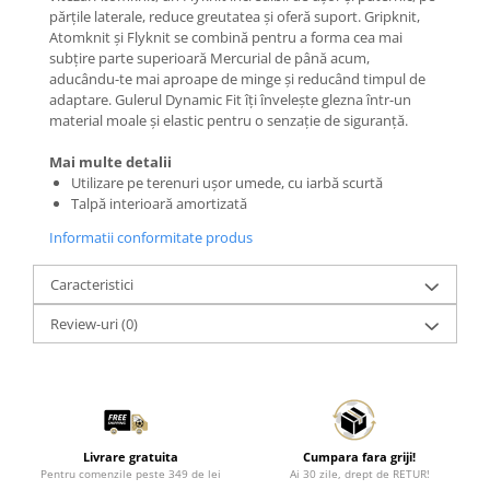
părțile laterale, reduce greutatea și oferă suport. Gripknit,
Atomknit și Flyknit se combină pentru a forma cea mai
subțire parte superioară Mercurial de până acum,
aducându-te mai aproape de minge și reducând timpul de
adaptare. Gulerul Dynamic Fit îți învelește glezna într-un
material moale și elastic pentru o senzație de siguranță.
Mai multe detalii
Utilizare pe terenuri ușor umede, cu iarbă scurtă
Talpă interioară amortizată
Informatii conformitate produs
Caracteristici
Review-uri
(0)
Livrare gratuita
Cumpara fara griji!
Pentru comenzile peste 349 de lei
Ai 30 zile, drept de RETUR!