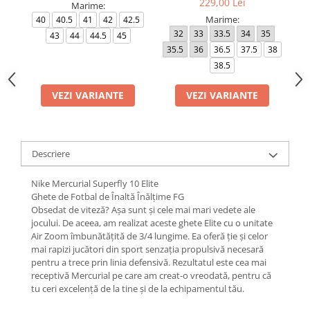
229,00 Lei
Marime:
Marime:
40
40.5
41
42
42.5
32
33
33.5
34
35
4
43
44
44.5
45
35.5
36
36.5
37.5
38
38.5
VEZI VARIANTE
VEZI VARIANTE
Descriere
Nike Mercurial Superfly 10 Elite
Ghete de Fotbal de Înaltă Înălțime FG
Obsedat de viteză? Așa sunt și cele mai mari vedete ale
jocului. De aceea, am realizat aceste ghete Elite cu o unitate
Air Zoom îmbunătățită de 3/4 lungime. Ea oferă ție și celor
mai rapizi jucători din sport senzația propulsivă necesară
pentru a trece prin linia defensivă. Rezultatul este cea mai
receptivă Mercurial pe care am creat-o vreodată, pentru că
tu ceri excelență de la tine și de la echipamentul tău.