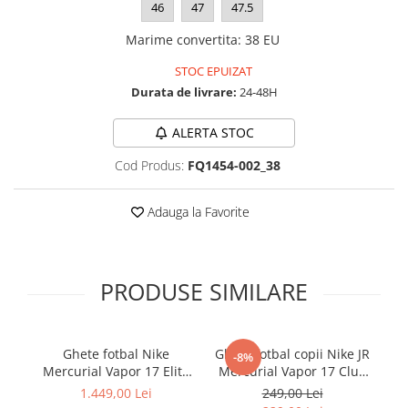
46
47
47.5
Marime convertita
:
38 EU
STOC EPUIZAT
Durata de livrare:
24-48H
ALERTA STOC
Cod Produs:
FQ1454-002_38
Adauga la Favorite
PRODUSE SIMILARE
Ghete fotbal Nike
Ghete fotbal copii Nike JR
Gh
-8%
Mercurial Vapor 17 Elite
Mercurial Vapor 17 Club
L
FG T Se
FG/MG
1.449,00 Lei
249,00 Lei