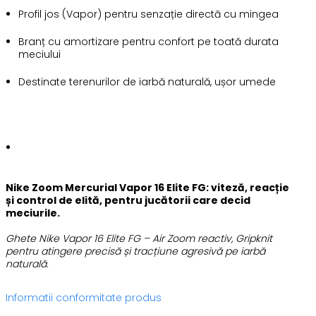
Profil jos (Vapor) pentru senzație directă cu mingea
Branț cu amortizare pentru confort pe toată durata
meciului
Destinate terenurilor de iarbă naturală, ușor umede
Nike Zoom Mercurial Vapor 16 Elite FG: viteză, reacție
și control de elită, pentru jucătorii care decid
meciurile.
Ghete Nike Vapor 16 Elite FG – Air Zoom reactiv, Gripknit
pentru atingere precisă și tracțiune agresivă pe iarbă
naturală.
Informatii conformitate produs