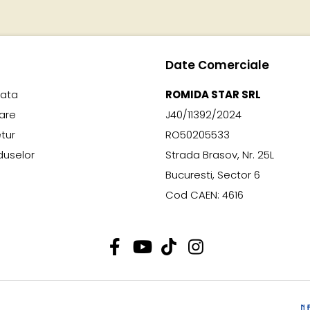
Date Comerciale
lata
ROMIDA STAR SRL
rare
J40/11392/2024
etur
RO50205533
duselor
Strada Brasov, Nr. 25L
Bucuresti, Sector 6
Cod CAEN: 4616