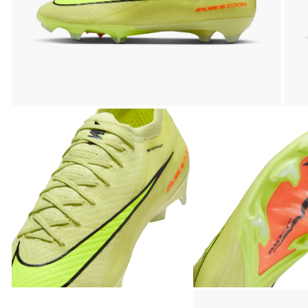
Bluze fotbal copii
Pantaloni lungi fotbal copii
Geci si veste fotbal copii
Imbracaminte fotbal femei
Tricouri fotbal femei
Sorturi fotbal femei
Pantaloni lungi fotbal femei
Echipament portar