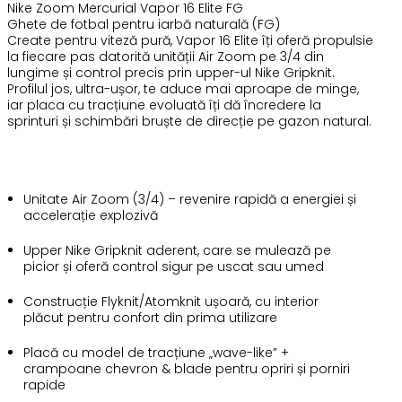
Nike Zoom Mercurial Vapor 16 Elite FG
Ghete de fotbal pentru iarbă naturală (FG)
Create pentru viteză pură, Vapor 16 Elite îți oferă propulsie
la fiecare pas datorită unității Air Zoom pe 3/4 din
lungime și control precis prin upper-ul Nike Gripknit.
Profilul jos, ultra-ușor, te aduce mai aproape de minge,
iar placa cu tracțiune evoluată îți dă încredere la
sprinturi și schimbări bruște de direcție pe gazon natural.
Unitate Air Zoom (3/4) – revenire rapidă a energiei și
accelerație explozivă
Upper Nike Gripknit aderent, care se mulează pe
picior și oferă control sigur pe uscat sau umed
Construcție Flyknit/Atomknit ușoară, cu interior
plăcut pentru confort din prima utilizare
Placă cu model de tracțiune „wave-like” +
crampoane chevron & blade pentru opriri și porniri
rapide