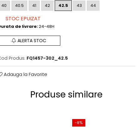
40
40.5
41
42
42.5
43
44
STOC EPUIZAT
urata de livrare:
24-48H
ALERTA STOC
Cod Produs:
FQ1457-302_42.5
Adauga la Favorite
Produse similare
-8%
-