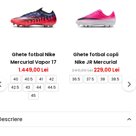
Ghete fotbal Nike
Ghete fotbal copii
Mercurial Vapor 17
Nike JR Mercurial
1.449,00 Lei
Elite FG T Se
Vapor 17 Club FG/MG
229,00 Lei
249,00 Lei
40
40.5
41
42
36.5
37.5
38
38.5
42.5
43
44
44.5
45
Descriere