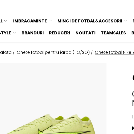
AL
IMBRACAMINTE
MINGI DE FOTBAL&ACCESORII
STYLE
BRANDURI
REDUCERI
NOUTATI
TEAMSALES
afata /
Ghete fotbal pentru iarba (FG/SG) /
Ghete fotbal Nike 
1