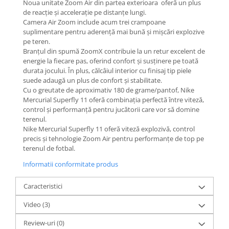
Noua unitate Zoom Air din partea exterioara oferă un plus
de reacție și accelerație pe distanțe lungi.
Camera Air Zoom include acum trei crampoane
suplimentare pentru aderență mai bună și mișcări explozive
pe teren.
Branțul din spumă ZoomX contribuie la un retur excelent de
energie la fiecare pas, oferind confort și susținere pe toată
durata jocului. În plus, călcâiul interior cu finisaj tip piele
suede adaugă un plus de confort și stabilitate.
Cu o greutate de aproximativ 180 de grame/pantof, Nike
Mercurial Superfly 11 oferă combinația perfectă între viteză,
control și performanță pentru jucătorii care vor să domine
terenul.
Nike Mercurial Superfly 11 oferă viteză explozivă, control
precis și tehnologie Zoom Air pentru performanțe de top pe
terenul de fotbal.
Informatii conformitate produs
Caracteristici
Video
(3)
Review-uri
(0)