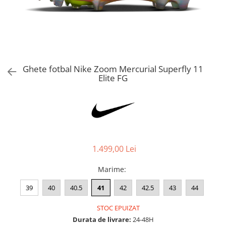
Bluze fotbal copii
Pantaloni lungi fotbal copii
Geci si veste fotbal copii
Imbracaminte fotbal femei
Tricouri fotbal femei
Ghete fotbal Nike Zoom Mercurial Superfly 11
Sorturi fotbal femei
Elite FG
Pantaloni lungi fotbal femei
Echipament portar
1.499,00 Lei
Marime
:
39
40
40.5
41
42
42.5
43
44
STOC EPUIZAT
Durata de livrare:
24-48H