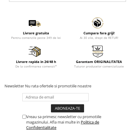
Livrare gratuita
Cumpara fara griji!
Pentru comenzile peste 349 de lei
Ai 30 zile, drept de RETUR!
Livrare rapida in 24/48 h
Garantam ORIGINALITATEA
De la confirmarea comenzii*
Tuturor produselor comercializate
Newsletter
Nu rata ofertele si promotiile noastre
Vreau sa primesc newsletter cu promotiile
magazinului. Afla mai multe in
Politica de
Confidentialitate