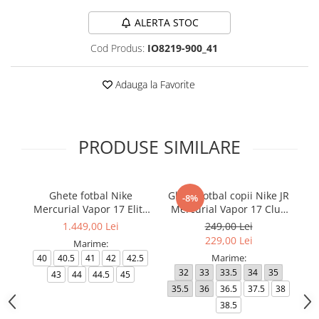
ALERTA STOC
Cod Produs:
IO8219-900_41
Adauga la Favorite
PRODUSE SIMILARE
Ghete fotbal Nike
Ghete fotbal copii Nike JR
Gh
-8%
Mercurial Vapor 17 Elite
Mercurial Vapor 17 Club
L
FG T Se
FG/MG
1.449,00 Lei
249,00 Lei
229,00 Lei
Marime:
Marime:
40
40.5
41
42
42.5
32
33
33.5
34
35
4
43
44
44.5
45
35.5
36
36.5
37.5
38
38.5