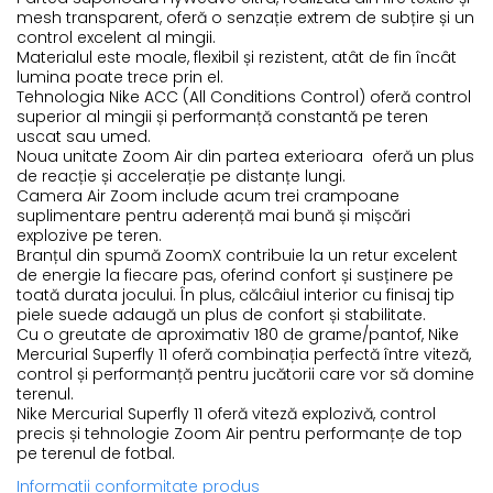
mesh transparent, oferă o senzație extrem de subțire și un
control excelent al mingii.
Materialul este moale, flexibil și rezistent, atât de fin încât
lumina poate trece prin el.
Tehnologia Nike ACC (All Conditions Control) oferă control
superior al mingii și performanță constantă pe teren
uscat sau umed.
Noua unitate Zoom Air din partea exterioara oferă un plus
de reacție și accelerație pe distanțe lungi.
Camera Air Zoom include acum trei crampoane
suplimentare pentru aderență mai bună și mișcări
explozive pe teren.
Branțul din spumă ZoomX contribuie la un retur excelent
de energie la fiecare pas, oferind confort și susținere pe
toată durata jocului. În plus, călcâiul interior cu finisaj tip
piele suede adaugă un plus de confort și stabilitate.
Cu o greutate de aproximativ 180 de grame/pantof, Nike
Mercurial Superfly 11 oferă combinația perfectă între viteză,
control și performanță pentru jucătorii care vor să domine
terenul.
Nike Mercurial Superfly 11 oferă viteză explozivă, control
precis și tehnologie Zoom Air pentru performanțe de top
pe terenul de fotbal.
Informatii conformitate produs