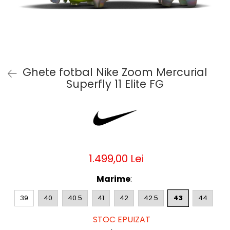
Bluze fotbal copii
Pantaloni lungi fotbal copii
Geci si veste fotbal copii
Imbracaminte fotbal femei
Tricouri fotbal femei
Ghete fotbal Nike Zoom Mercurial
Sorturi fotbal femei
Superfly 11 Elite FG
Pantaloni lungi fotbal femei
Echipament portar
1.499,00 Lei
Marime
:
39
40
40.5
41
42
42.5
43
44
STOC EPUIZAT