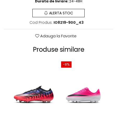
Durata de livrare:
24-48H
ALERTA STOC
Cod Produs:
IO8219-900_43
Adauga la Favorite
Produse similare
-8%
-2