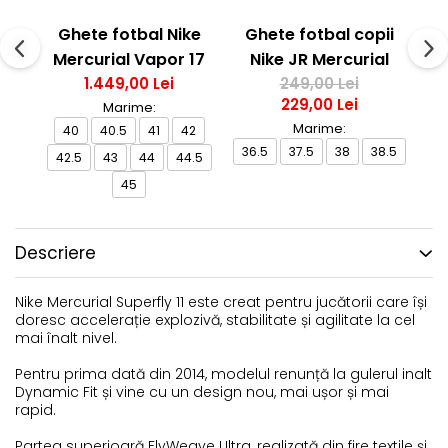
Ghete fotbal Nike
Ghete fotbal copii
G
Mercurial Vapor 17
Nike JR Mercurial
M
Elite FG T Se
1.449,00 Lei
Vapor 17 Club FG/MG
249,00 Lei
229,00 Lei
Marime:
Marime:
40
40.5
41
42
36.5
37.5
38
38.5
4
42.5
43
44
44.5
45
Descriere
Nike Mercurial Superfly 11 este creat pentru jucătorii care își
doresc accelerație explozivă, stabilitate și agilitate la cel
mai înalt nivel.
Pentru prima dată din 2014, modelul renunță la gulerul inalt
Dynamic Fit și vine cu un design nou, mai ușor și mai
rapid.
Partea superioară FlyWeave Ultra, realizată din fire textile și