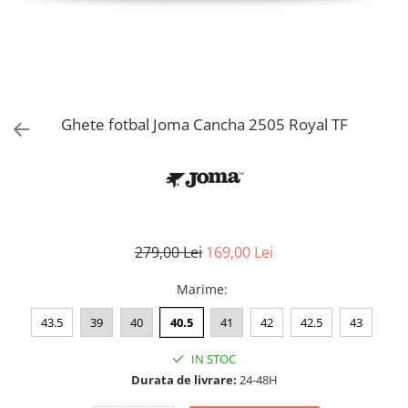
Bluze fotbal copii
Pantaloni lungi fotbal copii
Geci si veste fotbal copii
Imbracaminte fotbal femei
Tricouri fotbal femei
Ghete fotbal Joma Cancha 2505 Royal TF
Sorturi fotbal femei
Pantaloni lungi fotbal femei
Echipament portar
279,00 Lei
169,00 Lei
Marime
:
43.5
39
40
40.5
41
42
42.5
43
IN STOC
Durata de livrare:
24-48H