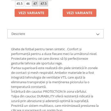
45.5
46
47
47.5
VEZI VARIANTE
VEZI VARIANTE
Descriere
Ghete de fotbal pentru teren sintetic . Confort și
performanță pentru a duce fiecare meci la următorul nivel.
Proiectate pentru cei care doresc să își perfecționeze
gesturile tehnice ale sportului rege.
Partea superioară este realizată din piele sintetică în zonele
de contact și mesh respirabil. Ambelor materiale le-a fost
integrată tehnologia de ventilație VTS, care ajută la
eliminarea transpirației și la menținerea piciorului la o
temperatură constantă.
Întăritură din cauciuc PROTECTION în zona vârfului.
Talpa din cauciuc DURABILITY oferă rezistență ridicată la
uzură prin abraziune și aderență optimă la suprafață.
Prezintă un sistem multitaco, care minimizează presiunea la
călcare și garantează un sprijin bun.