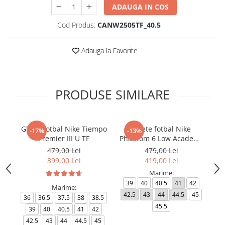
ADAUGA IN COS
Cod Produs:
CANW2505TF_40.5
Adauga la Favorite
PRODUSE SIMILARE
Ghete fotbal Nike Tiempo
Ghete fotbal Nike
-17%
-13%
Premier III U TF
Phantom 6 Low Academy
TF NU3
479,00 Lei
479,00 Lei
399,00 Lei
419,00 Lei
Marime:
39
40
40.5
41
42
Marime:
42.5
43
44
44.5
45
4
36
36.5
37.5
38
38.5
45.5
39
40
40.5
41
42
42.5
43
44
44.5
45