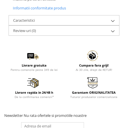
Informatii conformitate produs
Caracteristici
Review-uri
(0)
Livrare gratuita
Cumpara fara griji!
Pentru comenzile peste 349 de lei
Ai 30 zile, drept de RETUR!
Livrare rapida in 24/48 h
Garantam ORIGINALITATEA
De la confirmarea comenzii*
Tuturor produselor comercializate
Newsletter
Nu rata ofertele si promotiile noastre