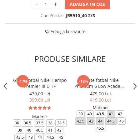
ADAUGA IN COS
Cod Produs:
JR5910_40 2/3
Adauga la Favorite
PRODUSE SIMILARE
Ghete fotbal Nike Tiempo
Ghete fotbal Nike
-17%
-13%
Premier III U TF
Phantom 6 Low Academy
TF NU3
479,00 Lei
479,00 Lei
399,00 Lei
419,00 Lei
Marime:
39
40
40.5
41
42
Marime:
42.5
43
44
44.5
45
4
36
36.5
37.5
38
38.5
45.5
39
40
40.5
41
42
42.5
43
44
44.5
45