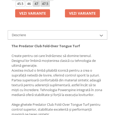
45.5
46
47
47.5
VEZI VARIANTE
VEZI VARIANTE
Descriere
The Predator Club Fold-Over Tongue Turf
Create pentru cei care îndrăznesc să domine terenul.
Designul lor îmbină moștenirea clasică cu tehnologia de
ultimă generație.
Acestea includ o limbă pliabilă iconică pentru a crea o
suprafață netedă de lovire, oferind control sporit la șuturi.
Partea superioară confortabilă din material sintetic adaugă
textură pentru aderență suplimentară, astfel încât să te
miști cu încredere. Tehnologia Powerspine integrată în zona
mediană oferă stabilitate și forță la execuția loviturilor.
Alege ghetele Predator Club Fold-Over Tongue Turf pentru
control superior, stabilitate excelentă și performanță
maximă pe teren sintetic.