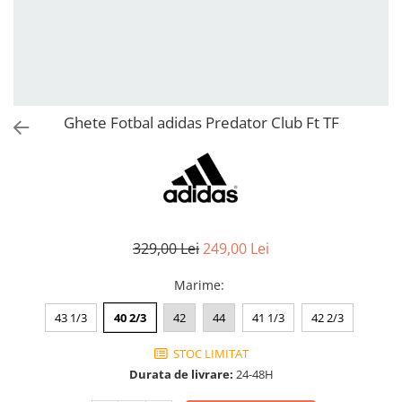
Bluze fotbal copii
Pantaloni lungi fotbal copii
Geci si veste fotbal copii
Imbracaminte fotbal femei
Tricouri fotbal femei
Ghete Fotbal adidas Predator Club Ft TF
Sorturi fotbal femei
Pantaloni lungi fotbal femei
Echipament portar
329,00 Lei
249,00 Lei
Marime
:
43 1/3
40 2/3
42
44
41 1/3
42 2/3
STOC LIMITAT
Durata de livrare:
24-48H