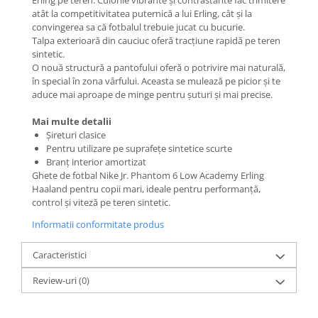
Erling pe teren. Culorile vibrante și contrastante fac trimitere
atât la competitivitatea puternică a lui Erling, cât și la
convingerea sa că fotbalul trebuie jucat cu bucurie.
Talpa exterioară din cauciuc oferă tracțiune rapidă pe teren
sintetic.
O nouă structură a pantofului oferă o potrivire mai naturală,
în special în zona vârfului. Aceasta se mulează pe picior și te
aduce mai aproape de minge pentru șuturi și mai precise.
Mai multe detalii
Șireturi clasice
Pentru utilizare pe suprafețe sintetice scurte
Branț interior amortizat
Ghete de fotbal Nike Jr. Phantom 6 Low Academy Erling
Haaland pentru copii mari, ideale pentru performanță,
control și viteză pe teren sintetic.
Informatii conformitate produs
Caracteristici
Review-uri
(0)