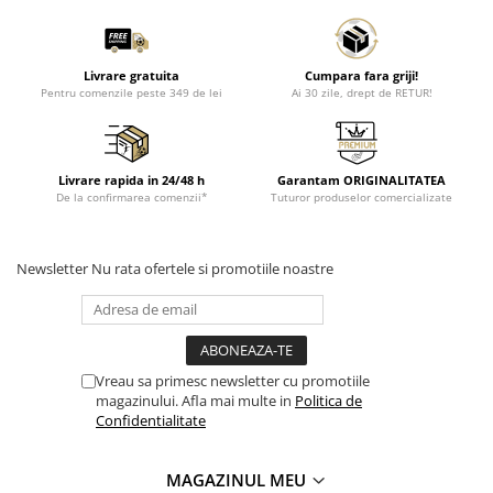
Livrare gratuita
Cumpara fara griji!
Pentru comenzile peste 349 de lei
Ai 30 zile, drept de RETUR!
Livrare rapida in 24/48 h
Garantam ORIGINALITATEA
De la confirmarea comenzii*
Tuturor produselor comercializate
Newsletter
Nu rata ofertele si promotiile noastre
Vreau sa primesc newsletter cu promotiile
magazinului. Afla mai multe in
Politica de
Confidentialitate
MAGAZINUL MEU