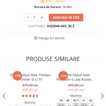
STOC LIMITAT
Durata de livrare:
24-48H
ADAUGA IN COS
Cod Produs:
HQ2040-603_36.5
Adauga la Favorite
PRODUSE SIMILARE
Ghete fotbal Nike Tiempo
Ghete fotbal Nike
-17%
-13%
Premier III U TF
Phantom 6 Low Academy
TF NU3
479,00 Lei
479,00 Lei
399,00 Lei
419,00 Lei
Marime:
39
40
40.5
41
42
Marime:
42.5
43
44
44.5
45
4