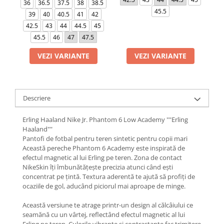
36
36.5
37.5
38
38.5
45.5
39
40
40.5
41
42
42.5
43
44
44.5
45
45.5
46
47
47.5
VEZI VARIANTE
VEZI VARIANTE
Descriere
Erling Haaland Nike Jr. Phantom 6 Low Academy ""Erling
Haaland""
Pantofi de fotbal pentru teren sintetic pentru copii mari
Această pereche Phantom 6 Academy este inspirată de
efectul magnetic al lui Erling pe teren. Zona de contact
NikeSkin îți îmbunătățește precizia atunci când ești
concentrat pe țintă. Textura aderentă te ajută să profiți de
ocaziile de gol, aducând piciorul mai aproape de minge.
Această versiune te atrage printr-un design al călcâiului ce
seamănă cu un vârtej, reflectând efectul magnetic al lui