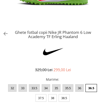
Bluze fotbal copii
Pantaloni lungi fotbal copii
Geci si veste fotbal copii
Imbracaminte fotbal femei
Tricouri fotbal femei
Ghete fotbal copii Nike JR Phantom 6 Low
Sorturi fotbal femei
Academy TF Erling Haaland
Pantaloni lungi fotbal femei
Echipament portar
329,00 Lei
299,00 Lei
Marime
:
32
33
33.5
34
35
35.5
36
36.5
37.5
38
38.5