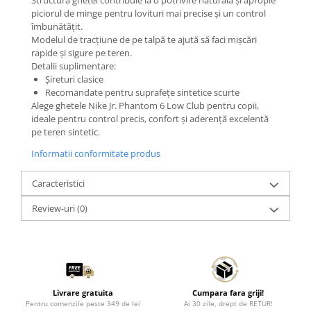
Structura ghetei contribuie la o potrivire naturală și apropie
piciorul de minge pentru lovituri mai precise și un control
îmbunătățit.
Modelul de tracțiune de pe talpă te ajută să faci mișcări
rapide și sigure pe teren.
Detalii suplimentare:
Șireturi clasice
Recomandate pentru suprafețe sintetice scurte
Alege ghetele Nike Jr. Phantom 6 Low Club pentru copii,
ideale pentru control precis, confort și aderență excelentă
pe teren sintetic.
Informatii conformitate produs
Caracteristici
Review-uri
(0)
Livrare gratuita
Cumpara fara griji!
Pentru comenzile peste 349 de lei
Ai 30 zile, drept de RETUR!