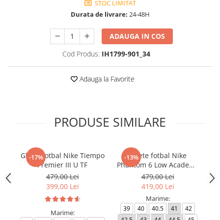
STOC LIMITAT
Durata de livrare:
24-48H
ADAUGA IN COS
Cod Produs:
IH1799-901_34
Adauga la Favorite
PRODUSE SIMILARE
Ghete fotbal Nike Tiempo
Ghete fotbal Nike
-17%
-13%
Premier III U TF
Phantom 6 Low Academy
TF NU3
479,00 Lei
479,00 Lei
399,00 Lei
419,00 Lei
Marime:
39
40
40.5
41
42
Marime:
42.5
43
44
44.5
45
4