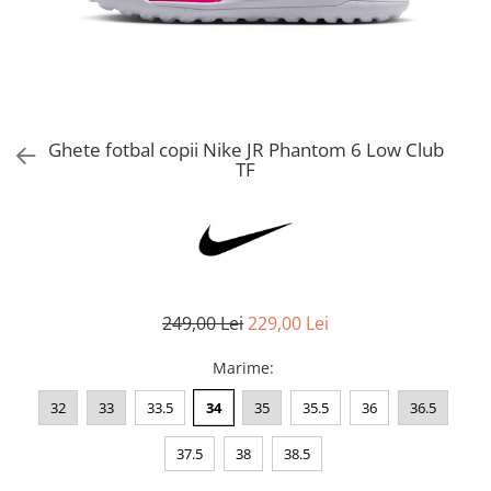
Bluze fotbal copii
Pantaloni lungi fotbal copii
Geci si veste fotbal copii
Imbracaminte fotbal femei
Tricouri fotbal femei
Ghete fotbal copii Nike JR Phantom 6 Low Club
Sorturi fotbal femei
TF
Pantaloni lungi fotbal femei
Echipament portar
249,00 Lei
229,00 Lei
Marime
:
32
33
33.5
34
35
35.5
36
36.5
37.5
38
38.5