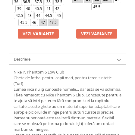
36
36.5
37.5
38
38.5
45.5
39
40
40.5
41
42
42.5
43
44
44.5
45
45.5
46
47
47.5
VEZI VARIANTE
VEZI VARIANTE
Descriere
Nike Jr. Phantom 6 Low Club
Ghete de fotbal pentru copii mari, pentru teren sintetic
(Turf)
Lumea încă nu îți cunoaște numele… dar asta se va schimba.
Fă-te remarcat cu Nike Phantom 6 Club. Concepute pentru a
te ajuta să intri pe teren fără compromisuri la capitolul
calitate, aceste ghete au un material superior adaptabil care
apropie piciorul de minge pentru șuturi curate și precise.
Partea superioară este realizată dintr-un material flexibil
care se mulează pe forma piciorului și îți oferă un contact
mai bun cu mingea.