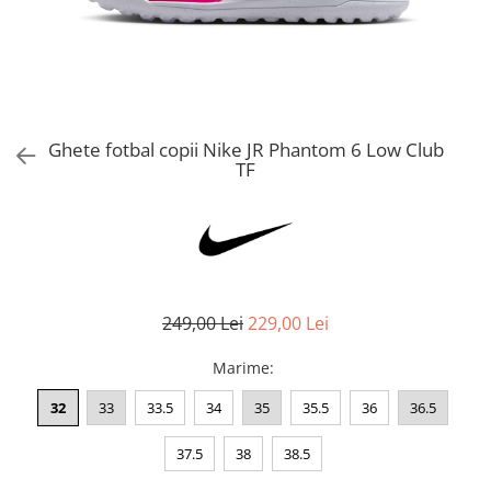
Bluze fotbal copii
Pantaloni lungi fotbal copii
Geci si veste fotbal copii
Imbracaminte fotbal femei
Tricouri fotbal femei
Ghete fotbal copii Nike JR Phantom 6 Low Club
Sorturi fotbal femei
TF
Pantaloni lungi fotbal femei
Echipament portar
249,00 Lei
229,00 Lei
Marime
:
32
33
33.5
34
35
35.5
36
36.5
37.5
38
38.5