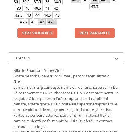
36
36.5
37.5
38
38.5
45.5
39
40
40.5
41
42
42.5
43
44
44.5
45
45.5
46
47
47.5
VEZI VARIANTE
VEZI VARIANTE
Descriere
Nike Jr. Phantom 6 Low Club
Ghete de fotbal pentru copii mari, pentru teren sintetic
(Turf)
Lumea încă nu îți cunoaște numele… dar asta se va schimba.
Fă-te remarcat cu Nike Phantom 6 Club. Concepute pentru a
te ajuta să intri pe teren fără compromisuri la capitolul
calitate, aceste ghete au un material superior adaptabil care
apropie piciorul de minge pentru șuturi curate și precise.
Partea superioară este realizată dintr-un material flexibil
care se mulează pe forma piciorului și îți oferă un contact
mai bun cu mingea.