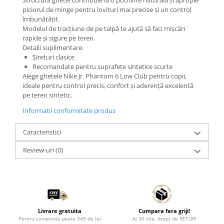
Structura ghetei contribuie la o potrivire naturală și apropie
piciorul de minge pentru lovituri mai precise și un control
îmbunătățit.
Modelul de tracțiune de pe talpă te ajută să faci mișcări
rapide și sigure pe teren.
Detalii suplimentare:
Șireturi clasice
Recomandate pentru suprafețe sintetice scurte
Alege ghetele Nike Jr. Phantom 6 Low Club pentru copii,
ideale pentru control precis, confort și aderență excelentă
pe teren sintetic.
Informatii conformitate produs
Caracteristici
Review-uri
(0)
Livrare gratuita
Cumpara fara griji!
Pentru comenzile peste 349 de lei
Ai 30 zile, drept de RETUR!