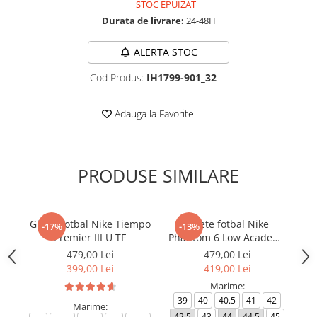
STOC EPUIZAT
Durata de livrare:
24-48H
ALERTA STOC
Cod Produs:
IH1799-901_32
Adauga la Favorite
PRODUSE SIMILARE
Ghete fotbal Nike Tiempo
Ghete fotbal Nike
-17%
-13%
Premier III U TF
Phantom 6 Low Academy
TF NU3
479,00 Lei
479,00 Lei
399,00 Lei
419,00 Lei
Marime:
39
40
40.5
41
42
Marime:
42.5
43
44
44.5
45
4