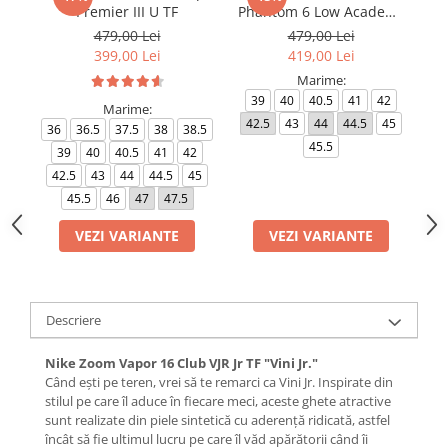
Premier III U TF
Phantom 6 Low Academy
TF NU3
479,00 Lei
479,00 Lei
399,00 Lei
419,00 Lei
Marime:
39
40
40.5
41
42
Marime:
42.5
43
44
44.5
45
4
36
36.5
37.5
38
38.5
45.5
39
40
40.5
41
42
42.5
43
44
44.5
45
45.5
46
47
47.5
VEZI VARIANTE
VEZI VARIANTE
Descriere
Nike Zoom Vapor 16 Club VJR Jr TF "Vini Jr."
Când ești pe teren, vrei să te remarci ca Vini Jr. Inspirate din
stilul pe care îl aduce în fiecare meci, aceste ghete atractive
sunt realizate din piele sintetică cu aderență ridicată, astfel
încât să fie ultimul lucru pe care îl văd apărătorii când îi