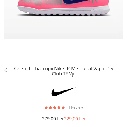
Bluze fotbal copii
Pantaloni lungi fotbal copii
Geci si veste fotbal copii
Imbracaminte fotbal femei
Tricouri fotbal femei
Sorturi fotbal femei
Pantaloni lungi fotbal femei
Echipament portar
Ghete fotbal copii Nike JR Mercurial Vapor 16
Club TF Vjr
1 Review
279,00 Lei
229,00 Lei