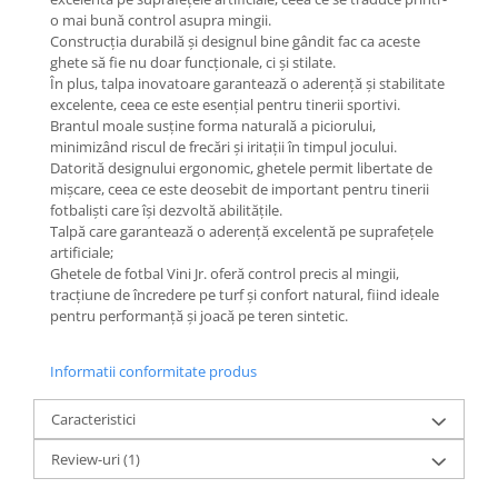
o mai bună control asupra mingii.
Construcția durabilă și designul bine gândit fac ca aceste
ghete să fie nu doar funcționale, ci și stilate.
În plus, talpa inovatoare garantează o aderență și stabilitate
excelente, ceea ce este esențial pentru tinerii sportivi.
Brantul moale susține forma naturală a piciorului,
minimizând riscul de frecări și iritații în timpul jocului.
Datorită designului ergonomic, ghetele permit libertate de
mișcare, ceea ce este deosebit de important pentru tinerii
fotbaliști care își dezvoltă abilitățile.
Talpă care garantează o aderență excelentă pe suprafețele
artificiale;
Ghetele de fotbal Vini Jr. oferă control precis al mingii,
tracțiune de încredere pe turf și confort natural, fiind ideale
pentru performanță și joacă pe teren sintetic.
Informatii conformitate produs
Caracteristici
Review-uri
(1)