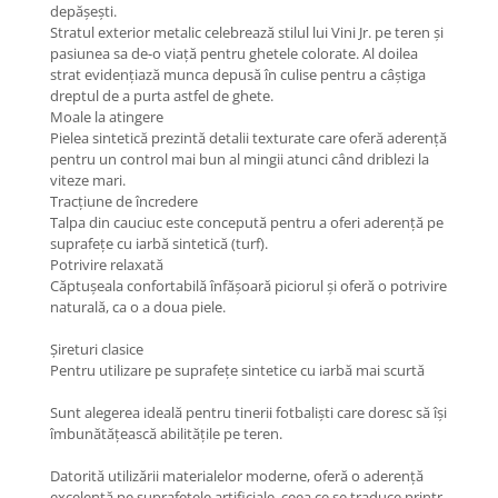
depășești.
Stratul exterior metalic celebrează stilul lui Vini Jr. pe teren și
pasiunea sa de-o viață pentru ghetele colorate. Al doilea
strat evidențiază munca depusă în culise pentru a câștiga
dreptul de a purta astfel de ghete.
Moale la atingere
Pielea sintetică prezintă detalii texturate care oferă aderență
pentru un control mai bun al mingii atunci când driblezi la
viteze mari.
Tracțiune de încredere
Talpa din cauciuc este concepută pentru a oferi aderență pe
suprafețe cu iarbă sintetică (turf).
Potrivire relaxată
Căptușeala confortabilă înfășoară piciorul și oferă o potrivire
naturală, ca o a doua piele.
Șireturi clasice
Pentru utilizare pe suprafețe sintetice cu iarbă mai scurtă
Sunt alegerea ideală pentru tinerii fotbaliști care doresc să își
îmbunătățească abilitățile pe teren.
Datorită utilizării materialelor moderne, oferă o aderență
excelentă pe suprafețele artificiale, ceea ce se traduce printr-