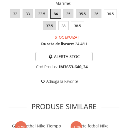
Marime
:
32
33
33.5
34
35
35.5
36
36.5
37.5
38
38.5
STOC EPUIZAT
Durata de livrare:
24-48H
ALERTA STOC
Cod Produs:
IM3653-640_34
Adauga la Favorite
PRODUSE SIMILARE
Ghete fotbal Nike Tiempo
Ghete fotbal Nike
-17%
-13%