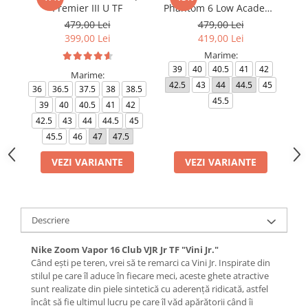
Premier III U TF
Phantom 6 Low Academy
TF NU3
479,00 Lei
479,00 Lei
399,00 Lei
419,00 Lei
Marime:
39
40
40.5
41
42
Marime:
42.5
43
44
44.5
45
4
36
36.5
37.5
38
38.5
45.5
39
40
40.5
41
42
42.5
43
44
44.5
45
45.5
46
47
47.5
VEZI VARIANTE
VEZI VARIANTE
Descriere
Nike Zoom Vapor 16 Club VJR Jr TF "Vini Jr."
Când ești pe teren, vrei să te remarci ca Vini Jr. Inspirate din
stilul pe care îl aduce în fiecare meci, aceste ghete atractive
sunt realizate din piele sintetică cu aderență ridicată, astfel
încât să fie ultimul lucru pe care îl văd apărătorii când îi