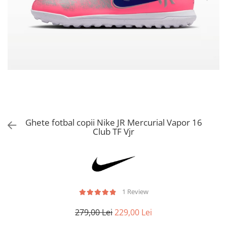
Bluze fotbal copii
Pantaloni lungi fotbal copii
Geci si veste fotbal copii
Imbracaminte fotbal femei
Tricouri fotbal femei
Sorturi fotbal femei
Pantaloni lungi fotbal femei
Echipament portar
Ghete fotbal copii Nike JR Mercurial Vapor 16
Club TF Vjr
1 Review
279,00 Lei
229,00 Lei