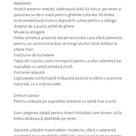
depășești.
Stratul exterior metalic celebrează stilul lui Vini Jr. pe teren și
pasiunea sa de-o viață pentru ghetele colorate. Al doilea
strat evidențiază munca depusă în culise pentru a câștiga
dreptul de a purta astfel de ghete.
Moale la atingere
Pielea sintetică prezintă detalii texturate care oferă aderență
pentru un control mai bun al mingii atunci când driblezi la
viteze mari.
Tracțiune de încredere
Talpa din cauciuc este concepută pentru a oferi aderență pe
suprafețe cu iarbă sintetică (turf).
Potrivire relaxată
Căptușeala confortabilă înfășoară piciorul și oferă o potrivire
naturală, ca o a doua piele.
Șireturi clasice
Pentru utilizare pe suprafețe sintetice cu iarbă mai scurtă
Sunt alegerea ideală pentru tinerii fotbaliști care doresc să își
îmbunătățească abilitățile pe teren.
Datorită utilizării materialelor moderne, oferă o aderență
excelentă pe suprafețele artificiale, ceea ce se traduce printr-