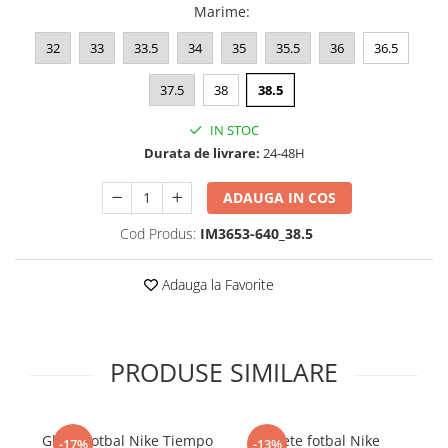
Marime
:
32
33
33.5
34
35
35.5
36
36.5
37.5
38
38.5
IN STOC
Durata de livrare:
24-48H
ADAUGA IN COS
Cod Produs:
IM3653-640_38.5
Adauga la Favorite
PRODUSE SIMILARE
Ghete fotbal Nike Tiempo
Ghete fotbal Nike
-17%
-13%