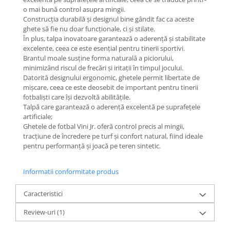
o mai bună control asupra mingii.
Construcția durabilă și designul bine gândit fac ca aceste
ghete să fie nu doar funcționale, ci și stilate.
În plus, talpa inovatoare garantează o aderență și stabilitate
excelente, ceea ce este esențial pentru tinerii sportivi.
Brantul moale susține forma naturală a piciorului,
minimizând riscul de frecări și iritații în timpul jocului.
Datorită designului ergonomic, ghetele permit libertate de
mișcare, ceea ce este deosebit de important pentru tinerii
fotbaliști care își dezvoltă abilitățile.
Talpă care garantează o aderență excelentă pe suprafețele
artificiale;
Ghetele de fotbal Vini Jr. oferă control precis al mingii,
tracțiune de încredere pe turf și confort natural, fiind ideale
pentru performanță și joacă pe teren sintetic.
Informatii conformitate produs
Caracteristici
Review-uri
(1)