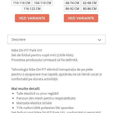
110-116 CM
104-110 CM
68-74 CM
62-68 CM
116-122 CM
86-92 CM
80-86 CM
VEZI VARIANTE
VEZI VARIANTE
Descriere
Nike Dri-FIT Park VIII
Set de fotbal pentru copii mici (Little Kids)
Povestea produsului urmează să fie definită.
Tehnologia Nike Dri-FIT elimină transpirația de pe piele
pentru o evaporare mai rapidă, ajutându-te să rămâi uscat și
confortabil pe durata activității.
Mai multe detalii
Talie elastică cu șnur reglabil
Panouri din mesh pentru respirabilitate
Manșete elastice striate
71% nailon/26% poliester/3% spandex
Set fotbal copii Nike Dri-FIT Park VIII, confortabil și respirabil,