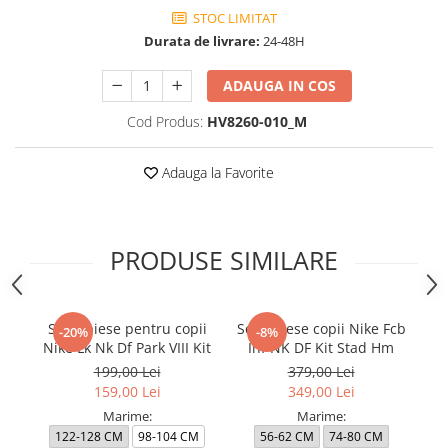
STOC LIMITAT
Durata de livrare:
24-48H
ADAUGA IN COS
Cod Produs:
HV8260-010_M
Adauga la Favorite
PRODUSE SIMILARE
Set 3 piese pentru copii
Set 3 Piese copii Nike Fcb
-20%
-8%
Nike Lk Nk Df Park VIII Kit
Inf NK DF Kit Stad Hm
199,00 Lei
379,00 Lei
159,00 Lei
349,00 Lei
Marime:
Marime:
122-128 CM
98-104 CM
56-62 CM
74-80 CM
1