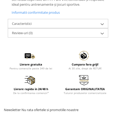
ideal pentru antrenamente și jocuri sportive.
Informatii conformitate produs
Caracteristici
Review-uri
(0)
Livrare gratuita
Cumpara fara griji!
Pentru comenzile peste 349 de lei
Ai 30 zile, drept de RETUR!
Livrare rapida in 24/48 h
Garantam ORIGINALITATEA
De la confirmarea comenzii*
Tuturor produselor comercializate
Newsletter
Nu rata ofertele si promotiile noastre