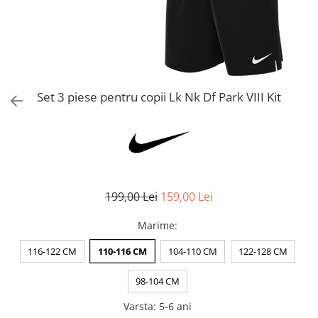
Bluze fotbal copii
Pantaloni lungi fotbal copii
Geci si veste fotbal copii
Imbracaminte fotbal femei
Tricouri fotbal femei
Set 3 piese pentru copii Lk Nk Df Park VIII Kit
Sorturi fotbal femei
Pantaloni lungi fotbal femei
Echipament portar
199,00 Lei
159,00 Lei
Marime
:
116-122 CM
110-116 CM
104-110 CM
122-128 CM
98-104 CM
Varsta
:
5-6 ani