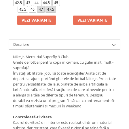
42.5
43
44
44.5
45
45.5
46
47
47.5
VEZI VARIANTE
VEZI VARIANTE
Descriere
Nike Jr. Mercurial Superfly 9 Club
Ghete de fotbal pentru copii mici/mari, cu guler înalt, multi-
suprafață
Învățați abilitățile, jocul și toate exercițiile? Arată cât de
departe ai ajuns purtând ghetele de fotbal Nike Jr. Proiectate
pentru versatilitate, de la suprafețe de iarbă artificială la
iarbă naturală, ele oferă tracțiunea de care ai nevoie pentru
a alerga și a tăia pe diferite tipuri de terenuri. Designul
durabil va rezista unui program încărcat cu antrenamente în
timpul săptămânii și meciuri în weekend.
Controlează-ți viteza
Cadrul de viteză din interior este realizat dintr-un material
subțire, dar rezistent, care fixează piciorul pe talpă fără a