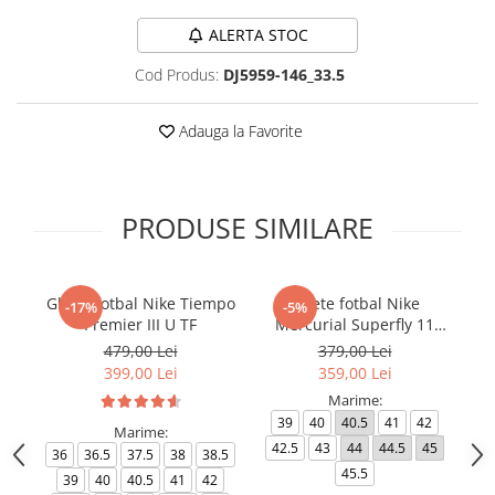
ALERTA STOC
Cod Produs:
DJ5959-146_33.5
Adauga la Favorite
PRODUSE SIMILARE
Ghete fotbal Nike Tiempo
Ghete fotbal Nike
-17%
-5%
Premier III U TF
Mercurial Superfly 11
Ph
Club TF
479,00 Lei
379,00 Lei
399,00 Lei
359,00 Lei
Marime:
39
40
40.5
41
42
Marime:
42.5
43
44
44.5
45
4
36
36.5
37.5
38
38.5
45.5
39
40
40.5
41
42