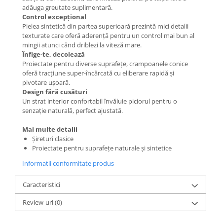
adăuga greutate suplimentară.
Control excepțional
Pielea sintetică din partea superioară prezintă mici detalii
texturate care oferă aderență pentru un control mai bun al
mingii atunci când driblezi la viteză mare.
Înfige-te, decolează
Proiectate pentru diverse suprafețe, crampoanele conice
oferă tracțiune super-încărcată cu eliberare rapidă și
pivotare ușoară.
Design fără cusături
Un strat interior confortabil învăluie piciorul pentru o
senzație naturală, perfect ajustată.
Mai multe detalii
Șireturi clasice
Proiectate pentru suprafețe naturale și sintetice
Informatii conformitate produs
Caracteristici
Review-uri
(0)