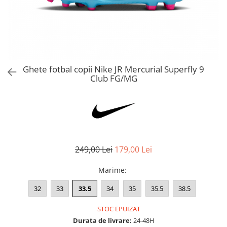
Bluze fotbal copii
Pantaloni lungi fotbal copii
Geci si veste fotbal copii
Imbracaminte fotbal femei
Tricouri fotbal femei
Ghete fotbal copii Nike JR Mercurial Superfly 9
Sorturi fotbal femei
Club FG/MG
Pantaloni lungi fotbal femei
Echipament portar
249,00 Lei
179,00 Lei
Marime
:
32
33
33.5
34
35
35.5
38.5
STOC EPUIZAT
Durata de livrare:
24-48H