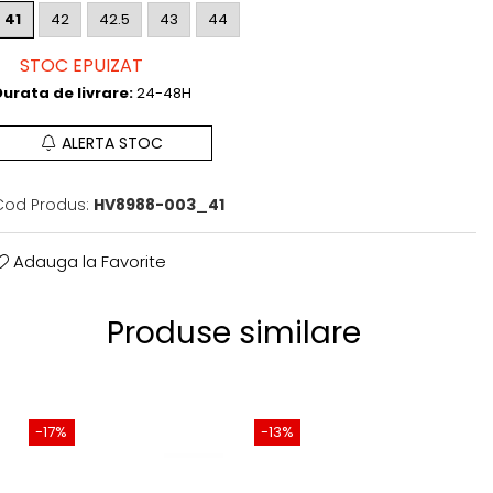
41
42
42.5
43
44
STOC EPUIZAT
urata de livrare:
24-48H
ALERTA STOC
Cod Produs:
HV8988-003_41
Adauga la Favorite
Produse similare
-17%
-13%