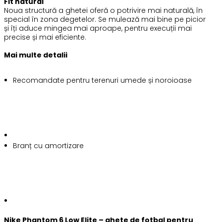
Fit natural
Noua structură a ghetei oferă o potrivire mai naturală, în
special în zona degetelor. Se mulează mai bine pe picior
și îți aduce mingea mai aproape, pentru execuții mai
precise și mai eficiente.
Mai multe detalii
Recomandate pentru terenuri umede și noroioase
Branț cu amortizare
Nike Phantom 6 Low Elite – ghete de fotbal pentru