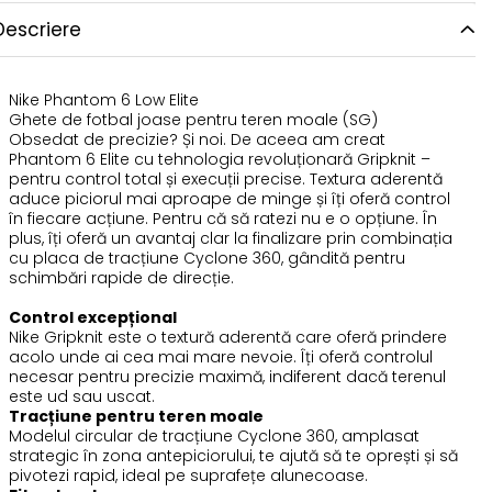
Descriere
Nike Phantom 6 Low Elite
Ghete de fotbal joase pentru teren moale (SG)
Obsedat de precizie? Și noi. De aceea am creat
Phantom 6 Elite cu tehnologia revoluționară Gripknit –
pentru control total și execuții precise. Textura aderentă
aduce piciorul mai aproape de minge și îți oferă control
în fiecare acțiune. Pentru că să ratezi nu e o opțiune. În
plus, îți oferă un avantaj clar la finalizare prin combinația
cu placa de tracțiune Cyclone 360, gândită pentru
schimbări rapide de direcție.
Control excepțional
Nike Gripknit este o textură aderentă care oferă prindere
acolo unde ai cea mai mare nevoie. Îți oferă controlul
necesar pentru precizie maximă, indiferent dacă terenul
este ud sau uscat.
Tracțiune pentru teren moale
Modelul circular de tracțiune Cyclone 360, amplasat
strategic în zona antepiciorului, te ajută să te oprești și să
pivotezi rapid, ideal pe suprafețe alunecoase.