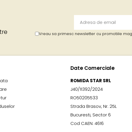
tre
Vreau sa primesc newsletter cu promotiile maga
Date Comerciale
lata
ROMIDA STAR SRL
rare
J40/11392/2024
etur
RO50205533
duselor
Strada Brasov, Nr. 25L
Bucuresti, Sector 6
Cod CAEN: 4616