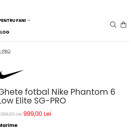
PENTRU FANI
BLOG
G-PRO
Ghete fotbal Nike Phantom 6
Low Elite SG-PRO
999,00 Lei
.399,00 Lei
Marime
: