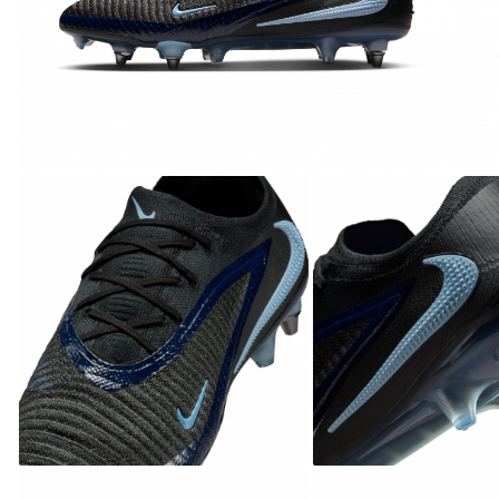
Bluze fotbal copii
Pantaloni lungi fotbal copii
Geci si veste fotbal copii
Imbracaminte fotbal femei
Tricouri fotbal femei
Sorturi fotbal femei
Pantaloni lungi fotbal femei
Echipament portar