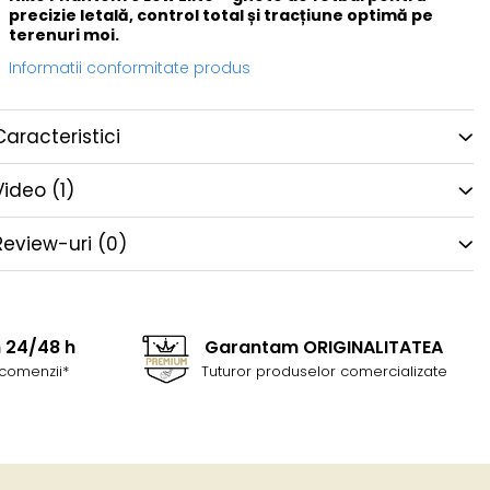
precizie letală, control total și tracțiune optimă pe
terenuri moi.
Informatii conformitate produs
Caracteristici
Video
(1)
Review-uri
(0)
n 24/48 h
Garantam ORIGINALITATEA
comenzii*
Tuturor produselor comercializate