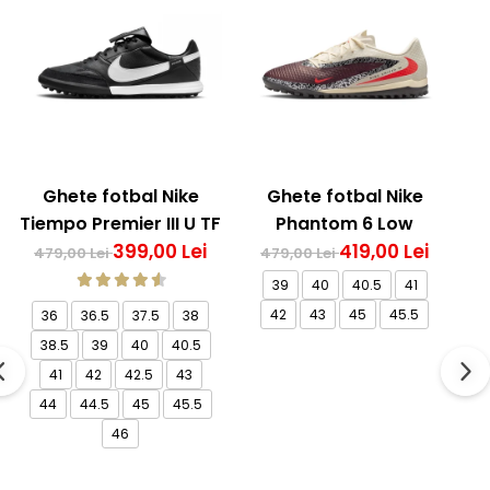
Ghete fotbal Nike
Ghete fotbal Nike
Tiempo Premier III U TF
Phantom 6 Low
M
399,00 Lei
Academy TF NU3
419,00 Lei
479,00 Lei
479,00 Lei
39
40
40.5
41
42
43
45
45.5
36
36.5
37.5
38
38.5
39
40
40.5
41
42
42.5
43
44
44.5
45
45.5
46