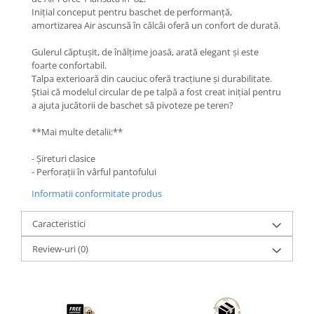
Inițial conceput pentru baschet de performanță,
amortizarea Air ascunsă în călcâi oferă un confort de durată.
Gulerul căptușit, de înălțime joasă, arată elegant și este
foarte confortabil.
Talpa exterioară din cauciuc oferă tracțiune și durabilitate.
Știai că modelul circular de pe talpă a fost creat inițial pentru
a ajuta jucătorii de baschet să pivoteze pe teren?
**Mai multe detalii:**
- Șireturi clasice
- Perforații în vârful pantofului
Informatii conformitate produs
Caracteristici
Review-uri
(0)