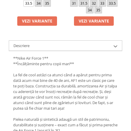
33.5
34
35
31
31.5
32
33
33.5
34
35
VEZI VARIANTE
VEZI VARIANTE
Descriere
**Nike Air Force 1**
**Încălțăminte pentru copii mari**
La fel de cool astăzi ca atunci când a apărut pentru prima
dată acum mai bine de 40 de ani, AF1 este un clasic pe care
te poți baza. Construcția sa durabilă, amortizarea Air și talpa
cu aderență te vor însoți recreație după recreație. Și, deși
arată grozav când sunt noi, rămân la fel de cool chiar și
atunci când sunt pline de zgârieturi și lovituri. De fapt, s-ar
putea să fie chiar mai tari așa!
Pielea naturală și sintetică adaugă un stil de patrimoniu,
durabilitate și susținere – exact cum a făcut și prima pereche
de Air Force 1 lansată în '82.