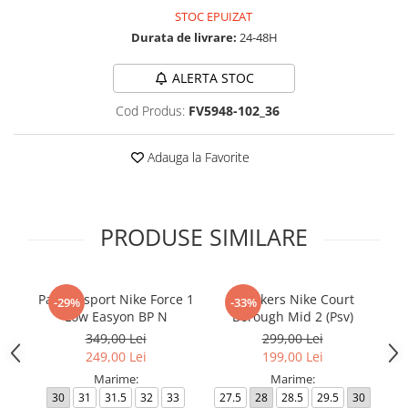
STOC EPUIZAT
Durata de livrare:
24-48H
ALERTA STOC
Cod Produs:
FV5948-102_36
Adauga la Favorite
PRODUSE SIMILARE
Pantofi sport Nike Force 1
Sneakers Nike Court
Sn
-29%
-33%
Low Easyon BP N
Borough Mid 2 (Psv)
349,00 Lei
299,00 Lei
249,00 Lei
199,00 Lei
Marime:
Marime:
30
31
31.5
32
33
27.5
28
28.5
29.5
30
35