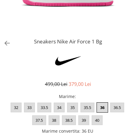
Bluze fotbal copii
Pantaloni lungi fotbal copii
Geci si veste fotbal copii
Imbracaminte fotbal femei
Tricouri fotbal femei
Sneakers Nike Air Force 1 Bg
Sorturi fotbal femei
Pantaloni lungi fotbal femei
Echipament portar
499,00 Lei
379,00 Lei
Marime
:
32
33
33.5
34
35
35.5
36
36.5
37.5
38
38.5
39
40
Marime convertita
:
36 EU