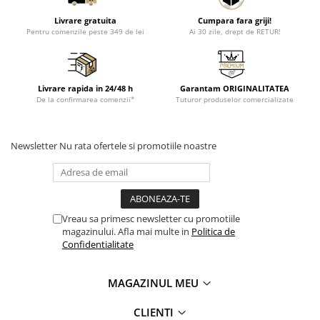
Livrare gratuita
Cumpara fara griji!
Pentru comenzile peste 349 de lei
Ai 30 zile, drept de RETUR!
Livrare rapida in 24/48 h
Garantam ORIGINALITATEA
De la confirmarea comenzii*
Tuturor produselor comercializate
Newsletter
Nu rata ofertele si promotiile noastre
Vreau sa primesc newsletter cu promotiile
magazinului. Afla mai multe in
Politica de
Confidentialitate
MAGAZINUL MEU
CLIENTI