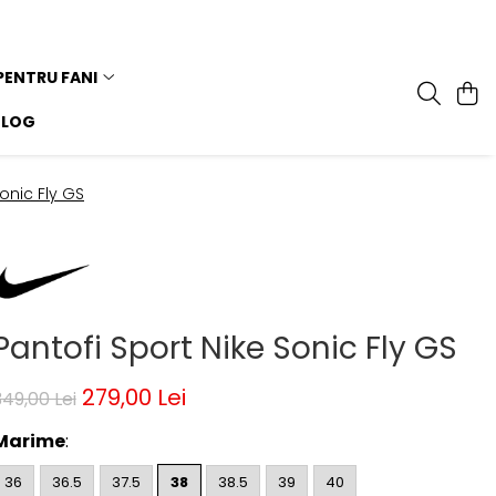
PENTRU FANI
BLOG
Sonic Fly GS
Pantofi Sport Nike Sonic Fly GS
279,00 Lei
349,00 Lei
Marime
:
36
36.5
37.5
38
38.5
39
40