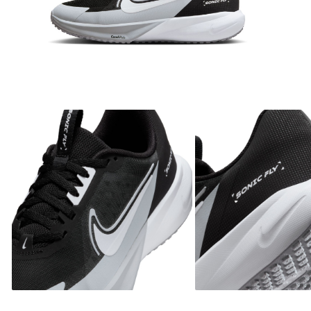
Bluze fotbal copii
Pantaloni lungi fotbal copii
Geci si veste fotbal copii
Imbracaminte fotbal femei
Tricouri fotbal femei
Sorturi fotbal femei
Pantaloni lungi fotbal femei
Echipament portar