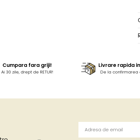
Cumpara fara griji!
Livrare rapida i
Ai 30 zile, drept de RETUR!
De la confirmarea 
tre