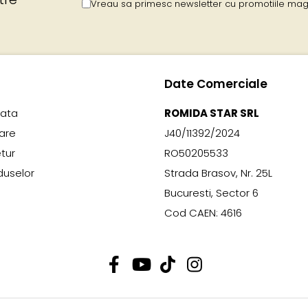
Vreau sa primesc newsletter cu promotiile maga
Date Comerciale
lata
ROMIDA STAR SRL
rare
J40/11392/2024
etur
RO50205533
duselor
Strada Brasov, Nr. 25L
Bucuresti, Sector 6
Cod CAEN: 4616