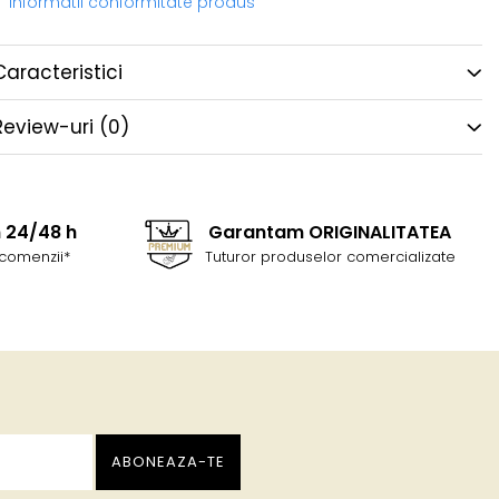
Informatii conformitate produs
Caracteristici
Review-uri
(0)
n 24/48 h
Garantam ORIGINALITATEA
comenzii*
Tuturor produselor comercializate