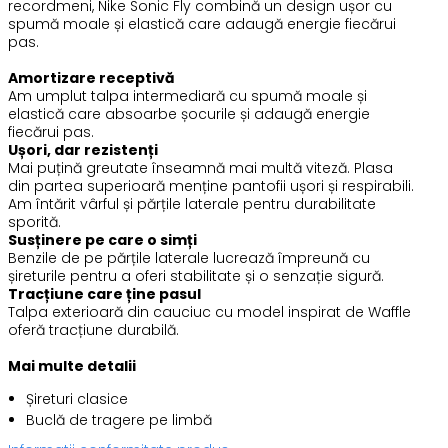
recordmeni, Nike Sonic Fly combină un design ușor cu
spumă moale și elastică care adaugă energie fiecărui
pas.
Amortizare receptivă
Am umplut talpa intermediară cu spumă moale și
elastică care absoarbe șocurile și adaugă energie
fiecărui pas.
Ușori, dar rezistenți
Mai puțină greutate înseamnă mai multă viteză. Plasa
din partea superioară menține pantofii ușori și respirabili.
Am întărit vârful și părțile laterale pentru durabilitate
sporită.
Susținere pe care o simți
Benzile de pe părțile laterale lucrează împreună cu
șireturile pentru a oferi stabilitate și o senzație sigură.
Tracțiune care ține pasul
Talpa exterioară din cauciuc cu model inspirat de Waffle
oferă tracțiune durabilă.
Mai multe detalii
Șireturi clasice
Buclă de tragere pe limbă