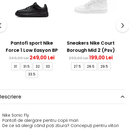
Pantofi sport Nike
Sneakers Nike Court
Force 1 Low Easyon BP
Borough Mid 2 (Psv)
249,00 Lei
N
199,00 Lei
349,00 Lei
299,00 Lei
31
31.5
32
33
27.5
28.5
29.5
33.5
Descriere
Nike Sonic Fly
Pantofi de alergare pentru copii mari
De ce să alergi când poți zbura? Concepuți pentru viitori