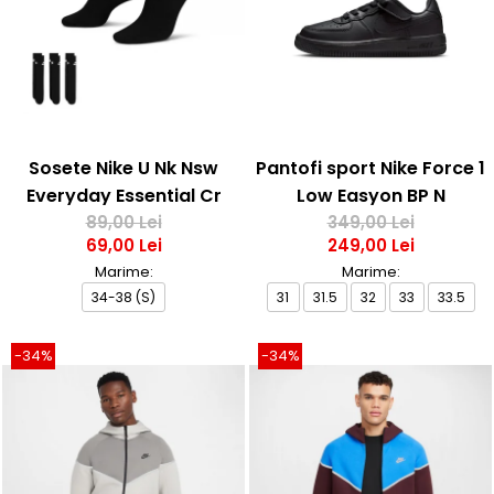
Bluze fotbal copii
Pantaloni lungi fotbal copii
Geci si veste fotbal copii
Imbracaminte fotbal femei
Tricouri fotbal femei
Sorturi fotbal femei
Sosete Nike U Nk Nsw
Pantofi sport Nike Force 1
Pantaloni lungi fotbal femei
Everyday Essential Cr
Low Easyon BP N
Echipament portar
89,00 Lei
349,00 Lei
69,00 Lei
249,00 Lei
Marime:
Marime:
34-38 (S)
31
31.5
32
33
33.5
-34%
-34%