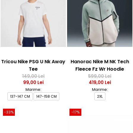
Tricou Nike PSG U Nk Away
Hanorac Nike M NK Tech
Tee
Fleece Fz Wr Hoodie
149,00 Lei
599,00 Lei
99,00 Lei
419,00 Lei
Marime:
Marime:
137-147 CM
147-158 CM
2XL
-33%
-17%