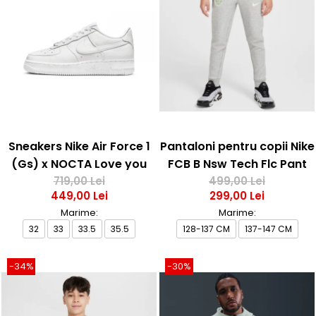
Sneakers Nike Air Force 1
Pantaloni pentru copii Nike
(Gs) x NOCTA Love you
FCB B Nsw Tech Flc Pant
Forever X Drake
719,00 Lei
499,00 Lei
449,00 Lei
299,00 Lei
Marime:
Marime:
32
33
33.5
35.5
128-137 CM
137-147 CM
-34%
-30%