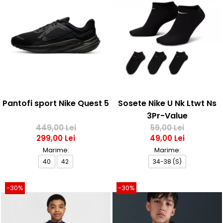
Pantofi sport Nike Quest 5
Sosete Nike U Nk Ltwt Ns
3Pr-Value
449,00 Lei
59,00 Lei
299,00 Lei
49,00 Lei
Marime:
Marime:
40
42
34-38 (S)
-30%
-30%