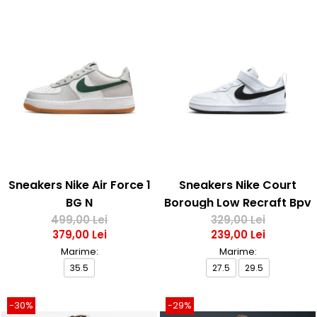
Sneakers Nike Air Force 1
Sneakers Nike Court
BG N
Borough Low Recraft Bpv
499,00 Lei
329,00 Lei
379,00 Lei
239,00 Lei
Marime:
Marime:
35.5
27.5
29.5
-30%
-29%