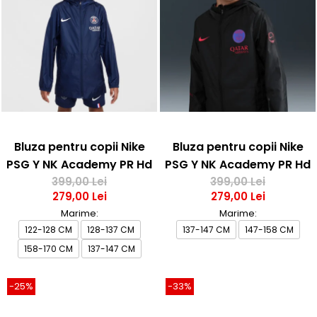
Bluza pentru copii Nike
Bluza pentru copii Nike
PSG Y NK Academy PR Hd
PSG Y NK Academy PR Hd
Rn Jacket
399,00 Lei
Rn Jacket 3R
399,00 Lei
279,00 Lei
279,00 Lei
Marime:
Marime:
122-128 CM
128-137 CM
137-147 CM
147-158 CM
158-170 CM
137-147 CM
-25%
-33%