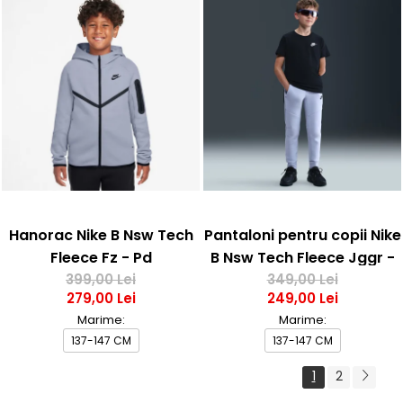
Hanorac Nike B Nsw Tech
Pantaloni pentru copii Nike
Fleece Fz - Pd
B Nsw Tech Fleece Jggr -
399,00 Lei
349,00 Lei
Pd
279,00 Lei
249,00 Lei
Marime:
Marime:
137-147 CM
137-147 CM
1
2