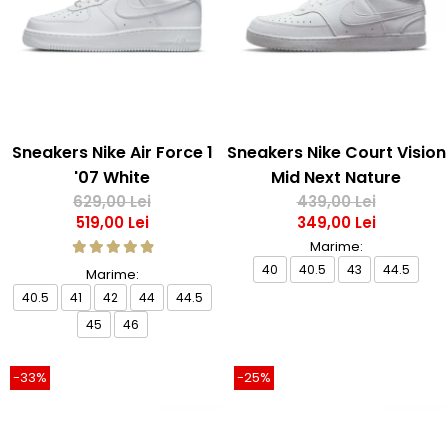
Sneakers Nike Air Force 1
Sneakers Nike Court Vision
'07 White
Mid Next Nature
629,00 Lei
439,00 Lei
519,00 Lei
349,00 Lei
Marime:
40
40.5
43
44.5
Marime:
40.5
41
42
44
44.5
45
46
-33%
-25%