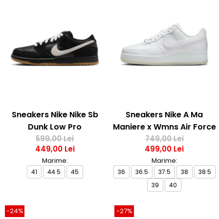
Sneakers Nike Nike Sb
Sneakers Nike A Ma
Dunk Low Pro
Maniere x Wmns Air Force
599,00 Lei
749,00 Lei
1 Low 07
449,00 Lei
499,00 Lei
Marime:
Marime:
41
44.5
45
36
36.5
37.5
38
38.5
39
40
-24%
-27%