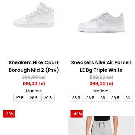
Sneakers Nike Court
Sneakers Nike Air Force 1
Borough Mid 2 (Psv)
LE Bg Triple White
299,00 Lei
529,00 Lei
199,00 Lei
399,00 Lei
Marime:
Marime:
27.5
28.5
29.5
35.5
36.5
38
38.5
39
-38%
-40%