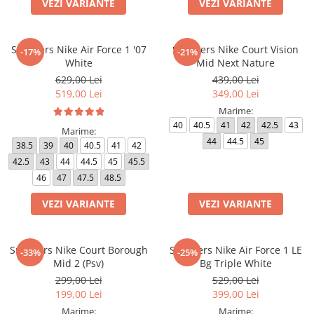
VEZI VARIANTE
VEZI VARIANTE
Sneakers Nike Air Force 1 '07
Sneakers Nike Court Vision
-17%
-21%
White
Mid Next Nature
629,00 Lei
439,00 Lei
519,00 Lei
349,00 Lei
Marime:
40
40.5
41
42
42.5
43
Marime:
44
44.5
45
38.5
39
40
40.5
41
42
42.5
43
44
44.5
45
45.5
46
47
47.5
48.5
VEZI VARIANTE
VEZI VARIANTE
Sneakers Nike Court Borough
Sneakers Nike Air Force 1 LE
-33%
-25%
Mid 2 (Psv)
Bg Triple White
299,00 Lei
529,00 Lei
199,00 Lei
399,00 Lei
Marime:
Marime: