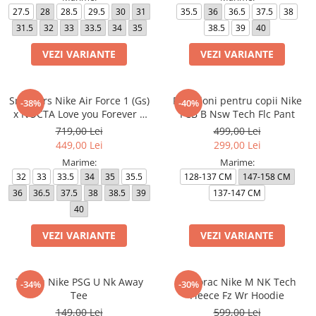
27.5
28
28.5
29.5
30
31
35.5
36
36.5
37.5
38
31.5
32
33
33.5
34
35
38.5
39
40
VEZI VARIANTE
VEZI VARIANTE
Sneakers Nike Air Force 1 (Gs)
Pantaloni pentru copii Nike
-38%
-40%
x NOCTA Love you Forever X
FCB B Nsw Tech Flc Pant
Drake
719,00 Lei
499,00 Lei
449,00 Lei
299,00 Lei
Marime:
Marime:
32
33
33.5
34
35
35.5
128-137 CM
147-158 CM
36
36.5
37.5
38
38.5
39
137-147 CM
40
VEZI VARIANTE
VEZI VARIANTE
Tricou Nike PSG U Nk Away
Hanorac Nike M NK Tech
-34%
-30%
Tee
Fleece Fz Wr Hoodie
149,00 Lei
599,00 Lei