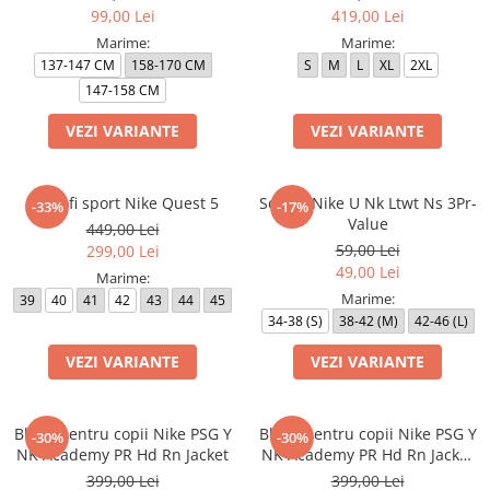
99,00 Lei
419,00 Lei
Marime:
Marime:
137-147 CM
158-170 CM
S
M
L
XL
2XL
147-158 CM
VEZI VARIANTE
VEZI VARIANTE
Pantofi sport Nike Quest 5
Sosete Nike U Nk Ltwt Ns 3Pr-
-33%
-17%
Value
449,00 Lei
59,00 Lei
299,00 Lei
49,00 Lei
Marime:
Marime:
39
40
41
42
43
44
45
34-38 (S)
38-42 (M)
42-46 (L)
VEZI VARIANTE
VEZI VARIANTE
Bluza pentru copii Nike PSG Y
Bluza pentru copii Nike PSG Y
-30%
-30%
NK Academy PR Hd Rn Jacket
NK Academy PR Hd Rn Jacket
3R
399,00 Lei
399,00 Lei