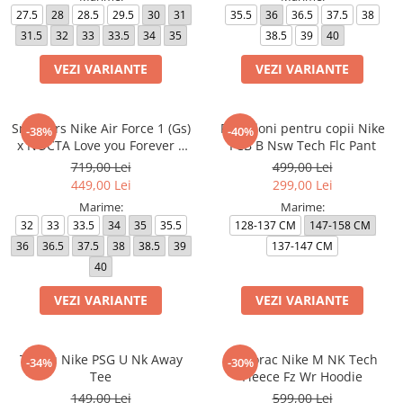
27.5
28
28.5
29.5
30
31
35.5
36
36.5
37.5
38
31.5
32
33
33.5
34
35
38.5
39
40
VEZI VARIANTE
VEZI VARIANTE
Sneakers Nike Air Force 1 (Gs)
Pantaloni pentru copii Nike
-38%
-40%
x NOCTA Love you Forever X
FCB B Nsw Tech Flc Pant
Drake
719,00 Lei
499,00 Lei
449,00 Lei
299,00 Lei
Marime:
Marime:
32
33
33.5
34
35
35.5
128-137 CM
147-158 CM
36
36.5
37.5
38
38.5
39
137-147 CM
40
VEZI VARIANTE
VEZI VARIANTE
Tricou Nike PSG U Nk Away
Hanorac Nike M NK Tech
-34%
-30%
Tee
Fleece Fz Wr Hoodie
149,00 Lei
599,00 Lei