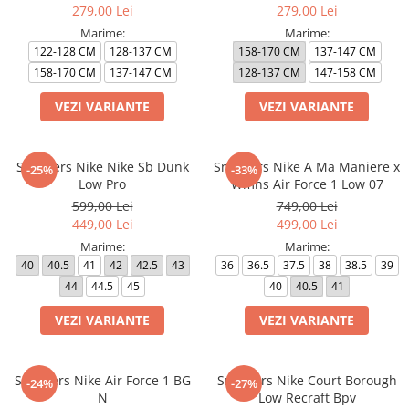
279,00 Lei
279,00 Lei
Marime:
Marime:
122-128 CM
128-137 CM
158-170 CM
137-147 CM
158-170 CM
137-147 CM
128-137 CM
147-158 CM
VEZI VARIANTE
VEZI VARIANTE
Sneakers Nike Nike Sb Dunk
Sneakers Nike A Ma Maniere x
-25%
-33%
Low Pro
Wmns Air Force 1 Low 07
599,00 Lei
749,00 Lei
449,00 Lei
499,00 Lei
Marime:
Marime:
40
40.5
41
42
42.5
43
36
36.5
37.5
38
38.5
39
44
44.5
45
40
40.5
41
VEZI VARIANTE
VEZI VARIANTE
Sneakers Nike Air Force 1 BG
Sneakers Nike Court Borough
-24%
-27%
N
Low Recraft Bpv