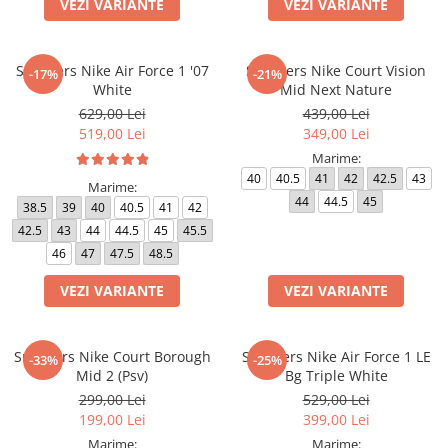
VEZI VARIANTE
VEZI VARIANTE
Sneakers Nike Air Force 1 '07
Sneakers Nike Court Vision
-17%
-21%
White
Mid Next Nature
629,00 Lei
439,00 Lei
519,00 Lei
349,00 Lei
Marime:
40
40.5
41
42
42.5
43
Marime:
44
44.5
45
38.5
39
40
40.5
41
42
42.5
43
44
44.5
45
45.5
46
47
47.5
48.5
VEZI VARIANTE
VEZI VARIANTE
Sneakers Nike Court Borough
Sneakers Nike Air Force 1 LE
-33%
-25%
Mid 2 (Psv)
Bg Triple White
299,00 Lei
529,00 Lei
199,00 Lei
399,00 Lei
Marime:
Marime: