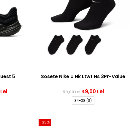
Quest 5
Sosete Nike U Nk Ltwt Ns 3Pr-Value
Lei
49,00 Lei
59,00 Lei
34-38 (S)
-33%