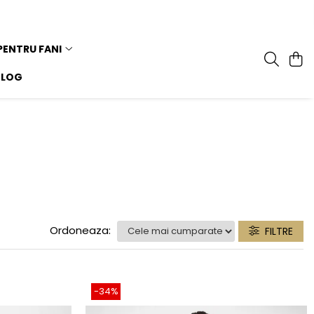
PENTRU FANI
BLOG
Ordoneaza:
FILTRE
-34%