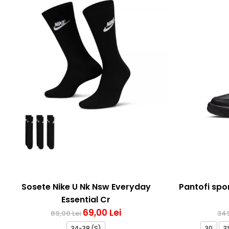
Bluze fotbal copii
Pantaloni lungi fotbal copii
Geci si veste fotbal copii
Imbracaminte fotbal femei
Tricouri fotbal femei
Sorturi fotbal femei
Pantaloni lungi fotbal femei
Echipament portar
Sosete Nike U Nk Nsw Everyday
Pantofi spo
Essential Cr
69,00 Lei
89,00 Lei
349
34-38 (S)
30
31