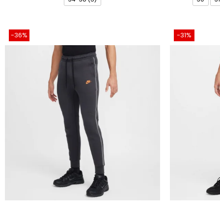
-36%
-31%