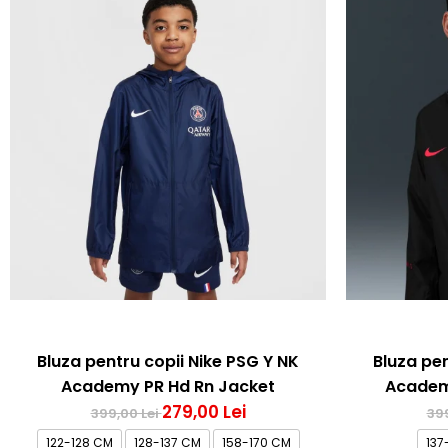
Bluza pentru copii Nike PSG Y NK
Bluza pen
Academy PR Hd Rn Jacket
Academ
279,00 Lei
399,00 Lei
399
122-128 CM
128-137 CM
158-170 CM
137