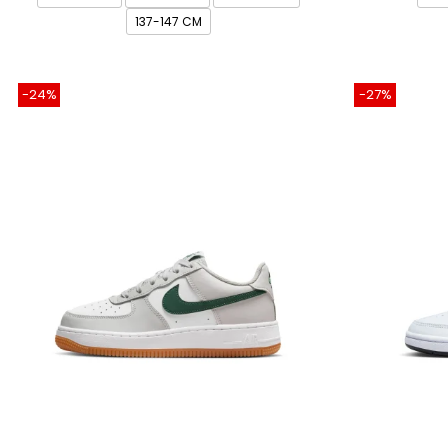
137-147 CM
-24%
-27%