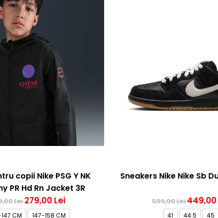
tru copii Nike PSG Y NK
Sneakers Nike Nike Sb D
y PR Hd Rn Jacket 3R
279,00 Lei
449,00 
,00 Lei
599,00 Lei
-147 CM
147-158 CM
41
44.5
45