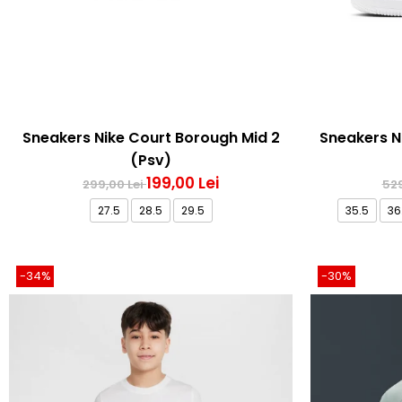
Sneakers Nike Court Borough Mid 2
Sneakers Ni
(Psv)
199,00 Lei
299,00 Lei
529
27.5
28.5
29.5
35.5
36
-34%
-30%