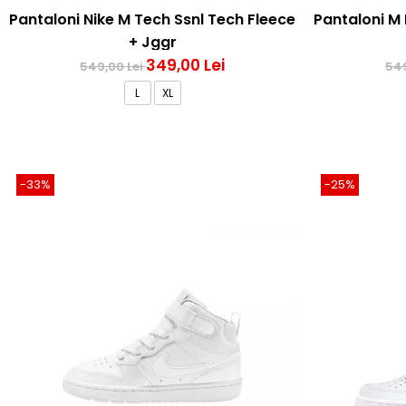
Pantaloni Nike M Tech Ssnl Tech Fleece
Pantaloni M 
+ Jggr
349,00 Lei
549,00 Lei
549
L
XL
-33%
-25%