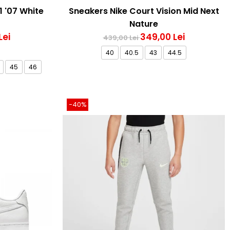
1 '07 White
Sneakers Nike Court Vision Mid Next
Nature
Lei
349,00 Lei
439,00 Lei
40
40.5
43
44.5
45
46
-40%