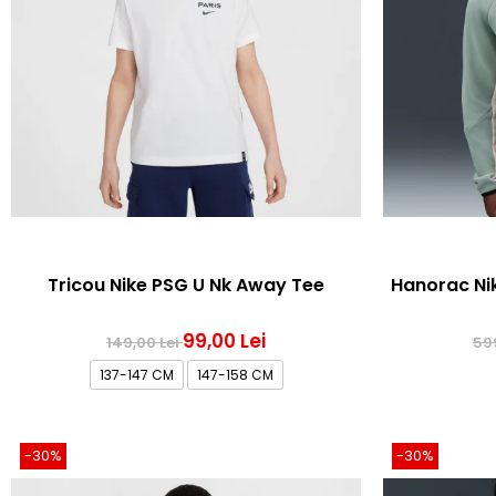
Tricou Nike PSG U Nk Away Tee
Hanorac Nik
99,00 Lei
149,00 Lei
59
137-147 CM
147-158 CM
-30%
-30%