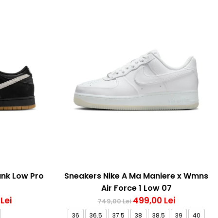
unk Low Pro
Sneakers Nike A Ma Maniere x Wmns
Air Force 1 Low 07
Lei
499,00 Lei
749,00 Lei
36
36.5
37.5
38
38.5
39
40