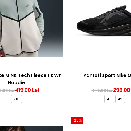
e M NK Tech Fleece Fz Wr
Pantofi sport Nike 
Hoodie
419,00 Lei
299,00 
9,00 Lei
449,00 Lei
2XL
40
42
-25%