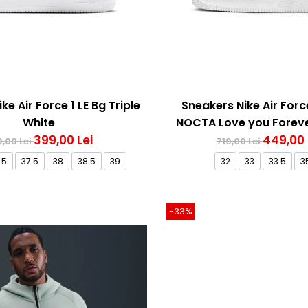
ke Air Force 1 LE Bg Triple
Sneakers Nike Air Forc
White
NOCTA Love you Foreve
399,00 Lei
449,00 
,00 Lei
719,00 Lei
.5
37.5
38
38.5
39
32
33
33.5
3
-33%