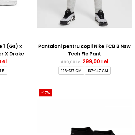
e 1 (Gs) x
Pantaloni pentru copii Nike FCB B Nsw
r X Drake
Tech Flc Pant
Lei
299,00 Lei
499,00 Lei
5.5
128-137 CM
137-147 CM
-17%