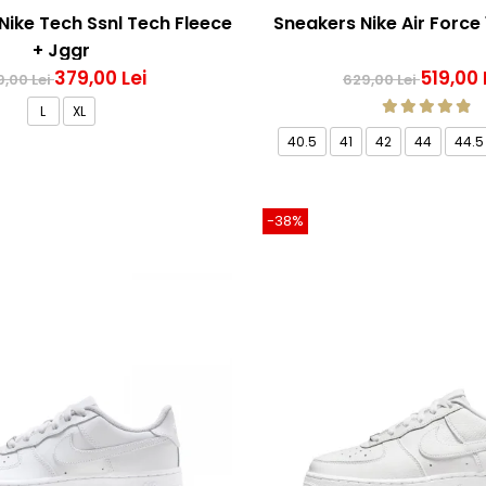
Nike Tech Ssnl Tech Fleece
Sneakers Nike Air Force 
+ Jggr
379,00 Lei
519,00 
,00 Lei
629,00 Lei
L
XL
40.5
41
42
44
44.5
-38%